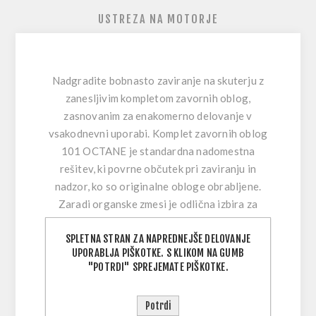
USTREZA NA MOTORJE
Nadgradite bobnasto zaviranje na skuterju z
zanesljivim kompletom zavornih oblog
,
zasnovanim za enakomerno delovanje v
vsakodnevni uporabi. Komplet zavornih oblog
101 OCTANE je standardna nadomestna
rešitev, ki povrne občutek pri zaviranju in
nadzor, ko so originalne obloge obrabljene.
Zaradi organske zmesi je odlična izbira za
mehko prijemanje in predvidljivo ustavljanje pri
SPLETNA STRAN ZA NAPREDNEJŠE DELOVANJE
običajni cestni vožnji.
UPORABLJA PIŠKOTKE. S KLIKOM NA GUMB
"POTRDI" SPREJEMATE PIŠKOTKE.
Če je bobnasta zavora na skuterju (zadaj ali
spredaj, odvisno od modela) šibka, glasna ali
neenakomerna, lahko menjava obrabljenih
Potrdi