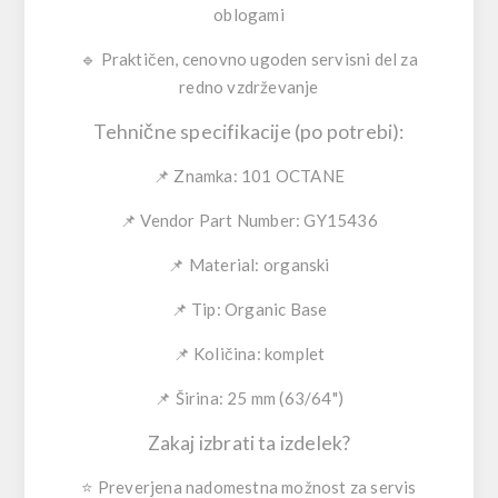
oblogami
🔹
Praktičen, cenovno ugoden servisni del
za
redno vzdrževanje
Tehnične specifikacije (po potrebi):
📌
Znamka:
101 OCTANE
📌
Vendor Part Number:
GY15436
📌
Material:
organski
📌
Tip:
Organic Base
📌
Količina:
komplet
📌
Širina:
25 mm (63/64")
Zakaj izbrati ta izdelek?
⭐
Preverjena nadomestna možnost
za servis