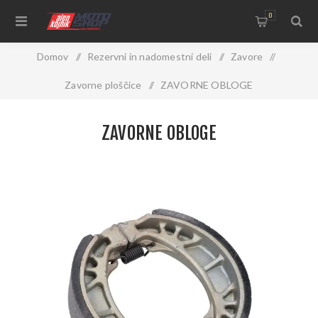
0
Domov
/
Rezervni in nadomestni deli
/
Zavore
/
Zavorne ploščice
/
ZAVORNE OBLOGE
ZAVORNE OBLOGE