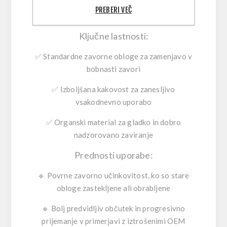
zavornih oblog hitro povrne zaupanje in
PREBERI VEČ
varnejše zaviranje – brez zahtevnih predelav.
Ključne lastnosti:
✅
Standardne zavorne obloge
za zamenjavo v
bobnasti zavori
✅
Izboljšana kakovost
za zanesljivo
vsakodnevno uporabo
✅
Organski material
za gladko in dobro
nadzorovano zaviranje
Prednosti uporabe:
🔹
Povrne zavorno učinkovitost
, ko so stare
obloge zastekljene ali obrabljene
🔹
Bolj predvidljiv občutek
in progresivno
prijemanje v primerjavi z iztrošenimi OEM