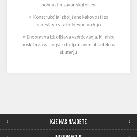
bobnastih zavor skuterjev
⭐
Konstrukcija izboljšane kakovosti
za
zanesljivo vsakodnevno vožnjo
⭐
Enostavna izboljšava vzdrževanja
, ki lahko
poskrbi za varnejši in bolj odziven občutek na
skuterju
KJE NAS NAJDETE