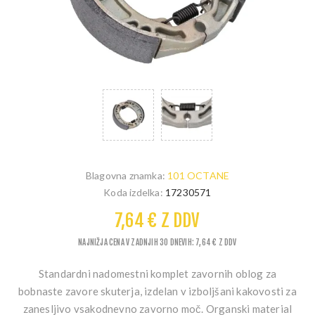
Blagovna znamka:
101 OCTANE
Koda izdelka:
17230571
7,64 € Z DDV
NAJNIŽJA CENA V ZADNJIH 30 DNEVIH: 7,64 € Z DDV
Standardni nadomestni komplet zavornih oblog za
bobnaste zavore skuterja, izdelan v izboljšani kakovosti za
zanesljivo vsakodnevno zavorno moč. Organski material