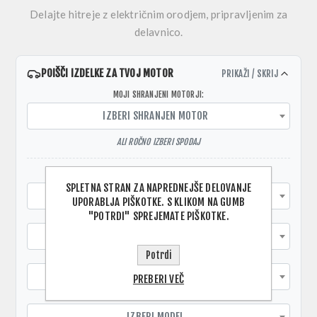
Delajte hitreje z električnim orodjem, pripravljenim za
delavnico.
POIŠČI IZDELKE ZA TVOJ MOTOR
PRIKAŽI / SKRIJ
MOJI SHRANJENI MOTORJI:
IZBERI SHRANJEN MOTOR
ALI ROČNO IZBERI SPODAJ
SEGMENT:
SPLETNA STRAN ZA NAPREDNEJŠE DELOVANJE
IZBERI SEGMENT
UPORABLJA PIŠKOTKE. S KLIKOM NA GUMB
"POTRDI" SPREJEMATE PIŠKOTKE.
PROIZVAJALEC:
IZBERI PROIZVAJALCA
Potrdi
LETNIK:
IZBERI LETNIK:
PREBERI VEČ
MODEL:
IZBERI MODEL