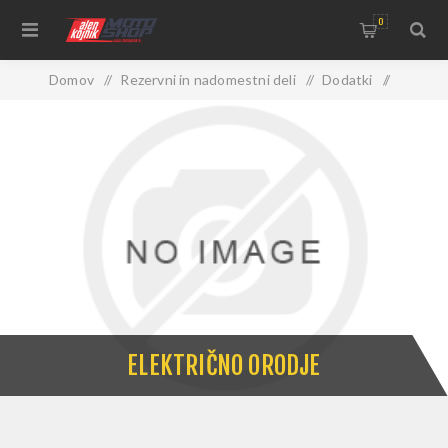
0
Domov
/
Rezervni in nadomestni deli
/
Dodatki
/
Orodje
/
Električno orodje
ELEKTRIČNO ORODJE