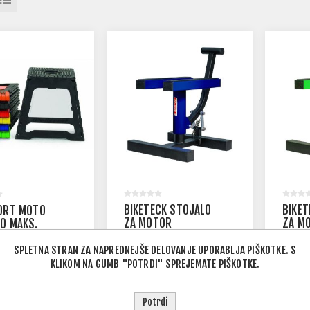
BIKETECK STOJALO
BIKET
ORT MOTO
ZA MOTOR
ZA M
O MAKS.
OST 250 KG
59,00 € Z DDV
59,00 
 Z DDV
SPLETNA STRAN ZA NAPREDNEJŠE DELOVANJE UPORABLJA PIŠKOTKE. S
89,00 € Z DDV
89,00
KLIKOM NA GUMB "POTRDI" SPREJEMATE PIŠKOTKE.
Potrdi