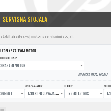
SERVISNA STOJALA
 stabilizirajte svoj motor s servisnimi stojali.
 IZDELKE ZA TVOJ MOTOR
JENI MOTORJI:
 SHRANJEN MOTOR
ALI ROČNO IZBERI SPODAJ
PROIZVAJALEC:
LETNIK:
MODEL
 SEGMENT
IZBERI PROIZVAJALCA
IZBERI LETNIK:
IZ