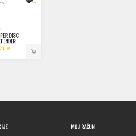
PER DISC
EFENDER
 Z DDV
CIJE
MOJ RAČUN