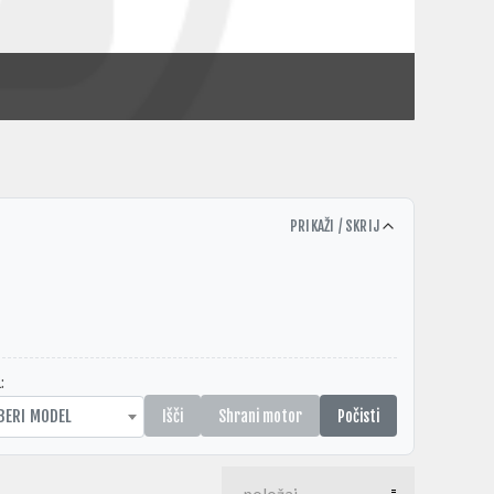
PRIKAŽI / SKRIJ
:
BERI MODEL
Išči
Shrani motor
Počisti