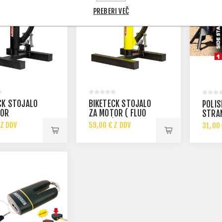
PREBERI VEČ
CK STOJALO
BIKETECK STOJALO
POLI
TOR
ZA MOTOR ( FLUO
STRA
BARVA ) KOLEKCIJA
STOJ
 Z DDV
59,00 € Z DDV
31,00 
2026
MULT
 Z DDV
89,00 € Z DDV
TRIP