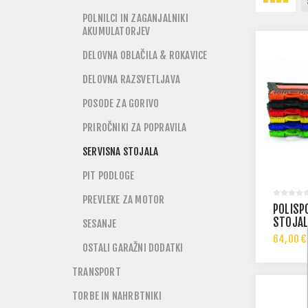
POLNILCI IN ZAGANJALNIKI
AKUMULATORJEV
DELOVNA OBLAČILA & ROKAVICE
DELOVNA RAZSVETLJAVA
POSODE ZA GORIVO
PRIROČNIKI ZA POPRAVILA
SERVISNA STOJALA
PIT PODLOGE
PREVLEKE ZA MOTOR
POLISP
STOJAL
SESANJE
NOSILN
64,00 €
OSTALI GARAŽNI DODATKI
TRANSPORT
TORBE IN NAHRBTNIKI