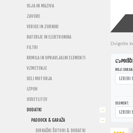
OLJA IN MAZIVA
ZAVORE
VERIGE IN ZOBNIKI
BATERIJE IN ELEKTRONIKA
Dvignite in
FILTRI
KRMILA IN UPRAVLJALNI ELEMENTI
POIŠČI
VZMETENJE
MOJI SHRAN
DELI MOTORJA
IZBERI
IZPUH
OSVETLITEV
SEGMENT:
DODATKI
IZBERI
PADDOCK & GARAŽA
DIRKAŠKI ŠOTORI & DODATKI