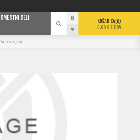
DOMESTNI DELI
KOŠARICA
0
0,00 € Z DDV
isna stojala