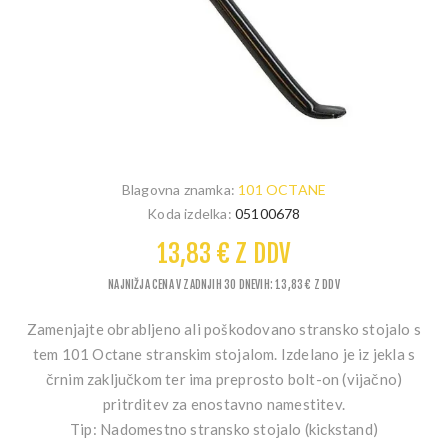
Blagovna znamka:
101 OCTANE
Koda izdelka:
05100678
13,83 € Z DDV
NAJNIŽJA CENA V ZADNJIH 30 DNEVIH: 13,83 € Z DDV
Zamenjajte obrabljeno ali poškodovano stransko stojalo s
tem 101 Octane stranskim stojalom. Izdelano je iz jekla s
črnim zaključkom ter ima preprosto bolt-on (vijačno)
pritrditev za enostavno namestitev.
Tip:
Nadomestno stransko stojalo (kickstand)