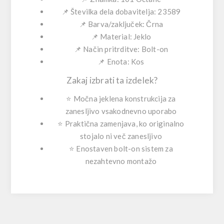
📌
Številka dela dobavitelja:
23589
📌
Barva/zaključek:
Črna
📌
Material:
Jeklo
📌
Način pritrditve:
Bolt-on
📌
Enota:
Kos
Zakaj izbrati ta izdelek?
⭐ Močna jeklena konstrukcija za
zanesljivo vsakodnevno uporabo
⭐ Praktična zamenjava, ko originalno
stojalo ni več zanesljivo
⭐ Enostaven bolt-on sistem za
nezahtevno montažo