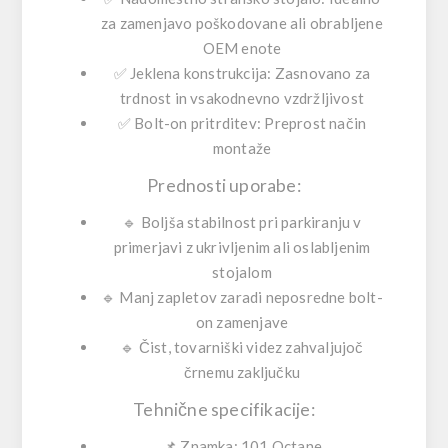
za zamenjavo poškodovane ali obrabljene
OEM enote
✅
Jeklena konstrukcija:
Zasnovano za
trdnost in vsakodnevno vzdržljivost
✅
Bolt-on pritrditev:
Preprost način
montaže
Prednosti uporabe:
🔹
Boljša stabilnost pri parkiranju
v
primerjavi z ukrivljenim ali oslabljenim
stojalom
🔹
Manj zapletov
zaradi neposredne bolt-
on zamenjave
🔹
Čist, tovarniški videz
zahvaljujoč
črnemu zaključku
Tehnične specifikacije:
📌
Znamka:
101 Octane