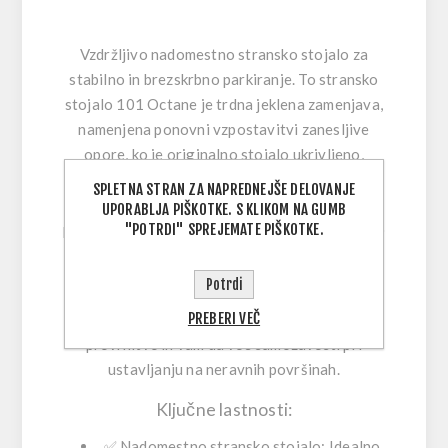
Vzdržljivo nadomestno stransko stojalo za
stabilno in brezskrbno parkiranje.
To stransko
stojalo 101 Octane je trdna jeklena zamenjava,
namenjena ponovni vzpostavitvi zanesljive
opore, ko je originalno stojalo ukrivljeno,
obrabljeno ali motorja ne drži več varno. S
SPLETNA STRAN ZA NAPREDNEJŠE DELOVANJE
čistim črnim zaključkom in bolt-on načinom
UPORABLJA PIŠKOTKE. S KLIKOM NA GUMB
"POTRDI" SPREJEMATE PIŠKOTKE.
pritrditve je praktična izbira, da motor ponovno
postane varen in uporaben za vsakdan.
Potrdi
Zanesljivo stransko stojalo olajša parkiranje
PREBERI VEČ
doma, v službi in na poti—zmanjša možnost
prevrnitve in vam da več samozavesti pri
ustavljanju na neravnih površinah.
Ključne lastnosti:
✅
Nadomestno stransko stojalo:
Idealno