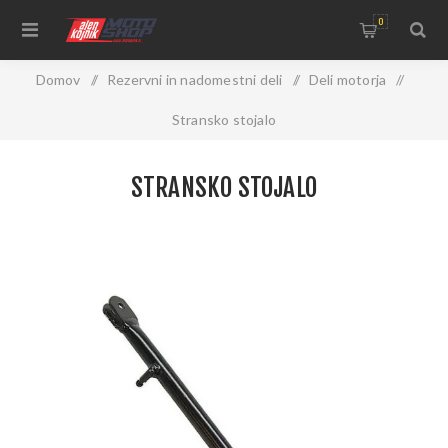
0
Domov
/
Rezervni in nadomestni deli
/
Deli motorja
/
Stransko stojalo
STRANSKO STOJALO