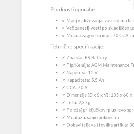
Prednosti uporabe:
🔹
Manj vzdrževanja:
zatesnjeno bre
🔹
Več zanesljivosti po skladiščenju
🔹
Močna zagonska moč:
70 CCA zag
Tehnične specifikacije:
📌
Znamka:
BS Battery
📌
Tip/Kemija:
AGM Maintenance Fre
📌
Napetost:
12 V
📌
Kapaciteta:
5,5 Ah
📌
CCA:
70 A
📌
Dimenzije (D x Š x V):
135 x 60 x
📌
Teža:
2,3 kg
📌
Položaj priključkov:
plus levo spr
📌
Montaža:
samo pokončno
📌
Dobaviteljeva številka artikla:
3