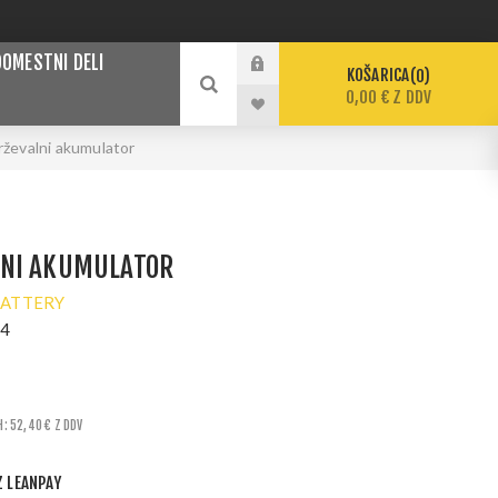
DOMESTNI DELI
KOŠARICA
0
0,00 € Z DDV
rževalni akumulator
NI AKUMULATOR
BATTERY
64
H: 52,40 € Z DDV
Z LEANPAY