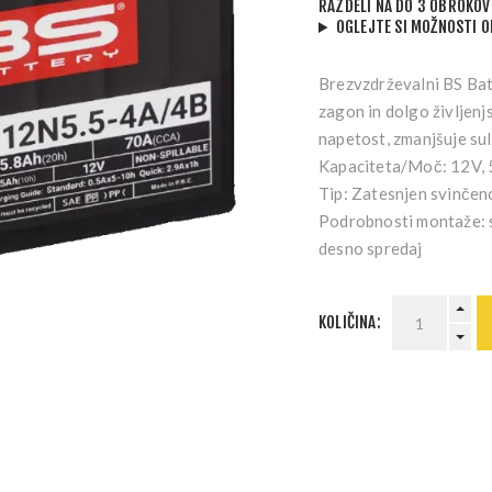
RAZDELI NA DO 3 OBROKOV
OGLEJTE SI MOŽNOSTI 
Brezvzdrževalni BS Bat
zagon in dolgo življenj
napetost, zmanjšuje su
Kapaciteta/Moč:
12V, 
Tip:
Zatesnjen svinčeno
Podrobnosti montaže:
desno spredaj
KOLIČINA: