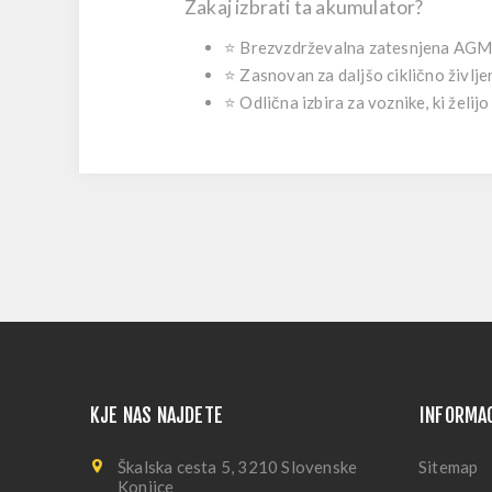
Zakaj izbrati ta akumulator?
⭐ Brezvzdrževalna zatesnjena AGM 
⭐ Zasnovan za daljšo ciklično življe
⭐ Odlična izbira za voznike, ki želi
KJE NAS NAJDETE
INFORMA
Škalska cesta 5, 3210 Slovenske
Sitemap
Konjice