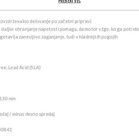
PREBERI VEČ
zvzdrževalno delovanje po začetni pripravi
:
daljše ohranjanje napetosti pomaga, da motor vžge, ko ga potreb
otavlja zanesljivo zaganjanje, tudi v hladnejših pogojih
e, Lead Acid (SLA)
 130 mm
edaj / minus desno spredaj
00841