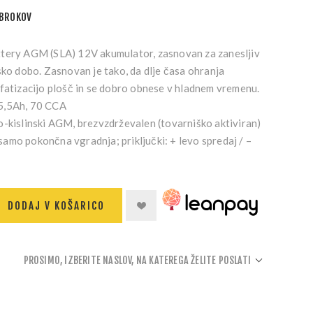
OBROKOV
tery AGM (SLA) 12V akumulator, zasnovan za zanesljiv
sko dobo. Zasnovan je tako, da dlje časa ohranja
lfatizacijo plošč in se dobro obnese v hladnem vremenu.
5,5Ah, 70 CCA
-kislinski AGM, brezvzdrževalen (tovarniško aktiviran)
samo pokončna vgradnja; priključki: + levo spredaj / –
DODAJ V KOŠARICO
PROSIMO, IZBERITE NASLOV, NA KATEREGA ŽELITE POSLATI