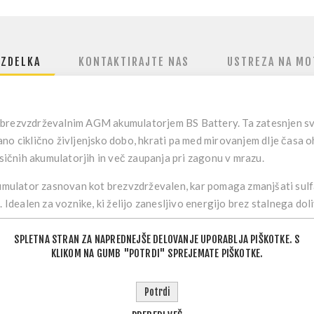
IZDELKA
KONTAKTIRAJTE NAS
USTREZA NA MO
z brezvzdrževalnim AGM akumulatorjem BS Battery.
Ta zatesnjen sv
no ciklično življenjsko dobo, hkrati pa med mirovanjem dlje časa o
asičnih akumulatorjih in več zaupanja pri zagonu v mrazu.
akumulator zasnovan kot brezvzdrževalen, kar pomaga zmanjšati sulf
. Idealen za voznike, ki želijo zanesljivo energijo brez stalnega d
SPLETNA STRAN ZA NAPREDNEJŠE DELOVANJE UPORABLJA PIŠKOTKE. S
KLIKOM NA GUMB "POTRDI" SPREJEMATE PIŠKOTKE.
ova za vsakodnevno zanesljivost
Potrdi
vljenjska doba
za daljšo uporabo
im ohranjanjem napetosti in manj sulfatizacije