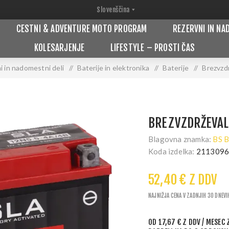
CESTNI & ADVENTURE MOTO PROGRAM
REZERVNI IN NA
KOLESARJENJE
LIFESTYLE – PROSTI ČAS
i in nadomestni deli
/
Baterije in elektronika
/
Baterije
/
Brezvzd
BREZVZDRŽEVAL
Blagovna znamka:
BS 
Koda izdelka:
211309
52,40 € Z DDV
NAJNIŽJA CENA V ZADNJIH 30 DNEVI
OD
17,67 € Z DDV
/ MESEC