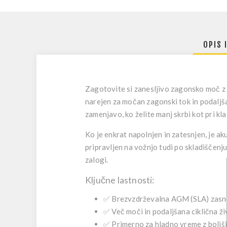
OPIS 
Zagotovite si zanesljivo zagonsko moč 
narejen za močan zagonski tok in podaljša
zamenjavo, ko želite manj skrbi kot pri kl
Ko je enkrat napolnjen in zatesnjen, je 
pripravljen na vožnjo tudi po skladiščenju
zalogi.
Ključne lastnosti:
✅
Brezvzdrževalna AGM (SLA)
zasn
✅
Več moči in podaljšana ciklična ži
✅
Primerno za hladno vreme
z boljš