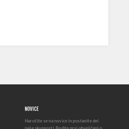
NOVICE
Naročite se na novice in postanite del
naše skupnosti. Bodite prvi obveščeni o