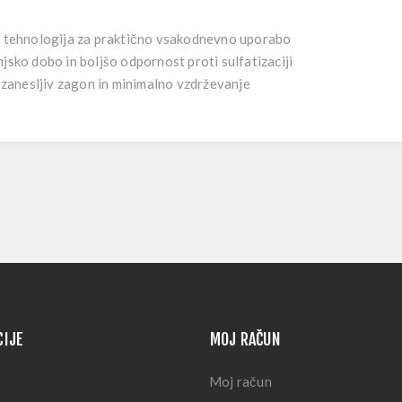
tehnologija za praktično vsakodnevno uporabo
njsko dobo in boljšo odpornost proti sulfatizaciji
jo zanesljiv zagon in minimalno vzdrževanje
CIJE
MOJ RAČUN
Moj račun