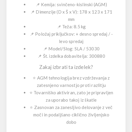
📌 Kemija:
svinčeno-kislinski (AGM)
📌 Dimenzije (D x Š x V):
178 x 123 x 171
mm
📌 Teža:
8.5 kg
📌 Položaj priključkov:
+ desno spredaj
/
-
levo spredaj
📌 Model/Slog:
SLA
/
53030
📌 Št. izdelka dobavitelja:
300880
Zakaj izbrati ta izdelek?
⭐
AGM tehnologija brez vzdrževanja
z
zatesnjeno varnostjo proti razlitju
⭐
Tovarniško aktiviran
, zato je pripravljen
za uporabo takoj iz škatle
⭐
Zasnovan za zanesljivo delovanje
z več
moči in podaljšano ciklično življenjsko
dobo