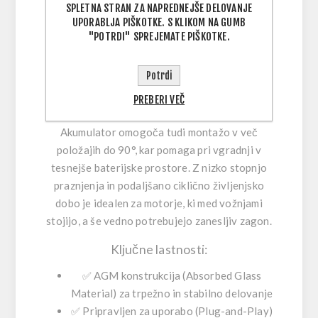
SPLETNA STRAN ZA NAPREDNEJŠE DELOVANJE
življenjsko dobo. Ker je
tovarniško aktiviran
,
ni
UPORABLJA PIŠKOTKE. S KLIKOM NA GUMB
rokovanja s kislino
—namestiš in se pelješ.
"POTRDI" SPREJEMATE PIŠKOTKE.
Njegova
AGM (Absorbed Glass Material)
Potrdi
konstrukcija ter
popolnoma zatesnjena, proti
razlitju
zasnova pomenita varnejšo in čistejšo
PREBERI VEČ
izbiro v primerjavi s klasičnimi akumulatorji.
Akumulator omogoča tudi
montažo v več
položajih do 90°
, kar pomaga pri vgradnji v
tesnejše baterijske prostore. Z
nizko stopnjo
praznjenja
in
podaljšano ciklično življenjsko
dobo
je idealen za motorje, ki med vožnjami
stojijo, a še vedno potrebujejo zanesljiv zagon.
Ključne lastnosti:
✅
AGM konstrukcija (Absorbed Glass
Material)
za trpežno in stabilno delovanje
✅
Pripravljen za uporabo (Plug-and-Play)