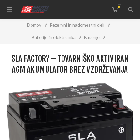
0
Domov
/
Rezervni in nadomestni deli
/
Baterije in elektronika
/
Baterije
/
SLA Factory – tovarniško aktiviran AGM akumulator brez
SLA FACTORY – TOVARNIŠKO AKTIVIRAN
vzdrževanja
AGM AKUMULATOR BREZ VZDRŽEVANJA