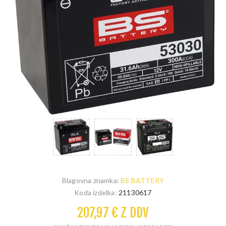
Blagovna znamka:
BS BATTERY
Koda izdelka:
21130617
207,97 € Z DDV