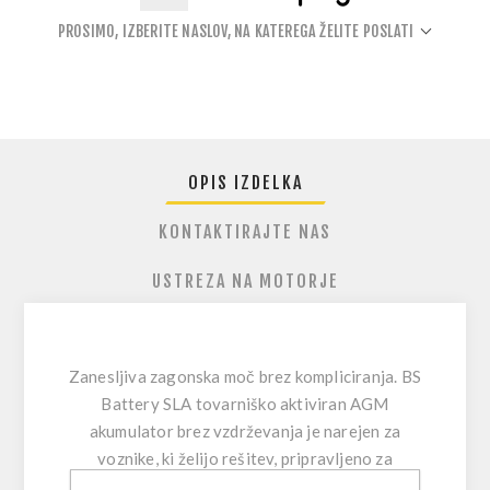
PROSIMO, IZBERITE NASLOV, NA KATEREGA ŽELITE POSLATI
OPIS IZDELKA
KONTAKTIRAJTE NAS
USTREZA NA MOTORJE
Zanesljiva zagonska moč brez kompliciranja.
BS
Battery SLA tovarniško aktiviran AGM
akumulator brez vzdrževanja je narejen za
voznike, ki želijo rešitev, pripravljeno za
montažo, z močnim zagonom in dolgo