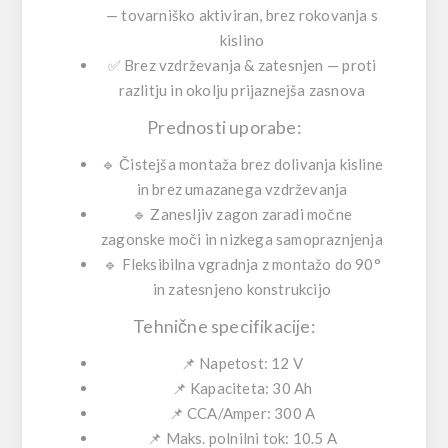
— tovarniško aktiviran, brez rokovanja s
kislino
✅
Brez vzdrževanja & zatesnjen
— proti
razlitju in okolju prijaznejša zasnova
Prednosti uporabe:
🔹
Čistejša montaža
brez dolivanja kisline
in brez umazanega vzdrževanja
🔹
Zanesljiv zagon
zaradi močne
zagonske moči in nizkega samopraznjenja
🔹
Fleksibilna vgradnja
z montažo do 90°
in zatesnjeno konstrukcijo
Tehnične specifikacije:
📌 Napetost:
12 V
📌 Kapaciteta:
30 Ah
📌 CCA/Amper:
300 A
📌 Maks. polnilni tok:
10.5 A