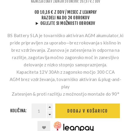
NAJNIŽJA CENA V ZADNJIH 30 DNEVIH: 207,97 € Z DDV
OD
10,16 € Z DDV
/ MESEC
Z LEANPAY
RAZDELI NA DO 24 OBROKOV
OGLEJTE SI MOŽNOSTI OBROKOV
BS Battery SLA je tovarniško aktiviran AGM akumulator, ki
pride pripravljen za uporabo—brez rokovanja s kislino in
brez vzdrževanja. Zasnova je zatesnjena in odporna na
razlitje, zagotavlja močno zagonsko moč in zanesljivo
delovanje z nizko stopnjo samopraznjenja.
Kapaciteta
12V 30Ah
z zagonsko močjo
300 CCA
AGM brez vzdrževanja
, tovarniško aktiviran & plug-and-
play
Zatesnjen & proti razlitju
z možnostjo montaže do
90°
KOLIČINA:
DODAJ V KOŠARICO