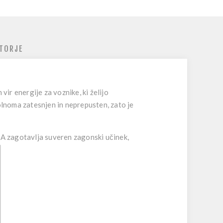
TORJE
n vir energije za voznike, ki želijo
lnoma zatesnjen in neprepusten, zato je
CA
zagotavlja suveren zagonski učinek,