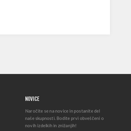
NOVICE
Naročite se na novice in postanite del
naše skupnosti. Bodite prvi obveščeni o
novih izdelkih in znižanjih!