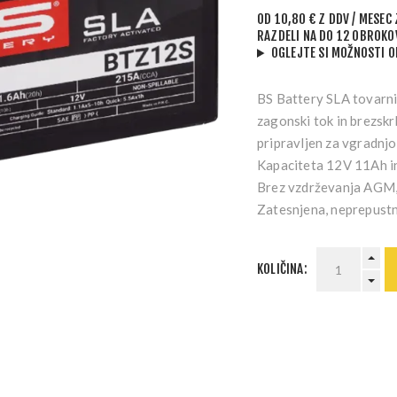
OD
10,80 € Z DDV
/ MESEC
RAZDELI NA DO 12 OBROKO
OGLEJTE SI MOŽNOSTI 
BS Battery SLA tovarn
zagonski tok in brezsk
pripravljen za vgradnjo 
Kapaciteta
12V 11Ah
i
Brez vzdrževanja AGM
Zatesnjena, neprepust
KOLIČINA: