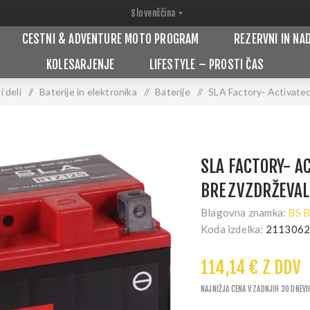
CESTNI & ADVENTURE MOTO PROGRAM
REZERVNI IN NA
KOLESARJENJE
LIFESTYLE – PROSTI ČAS
 deli
/
Baterije in elektronika
/
Baterije
/
SLA Factory- Activate
SLA FACTORY- A
BREZVZDRŽEVAL
Blagovna znamka:
BS 
Koda izdelka:
211306
114,14 € Z DDV
NAJNIŽJA CENA V ZADNJIH 30 DNEVI