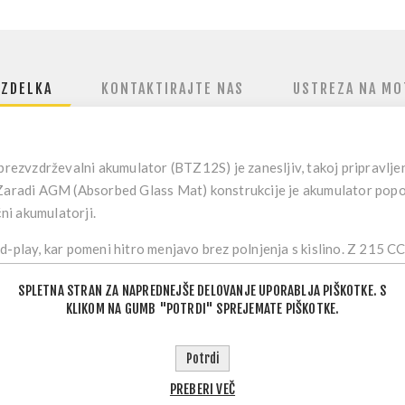
IZDELKA
KONTAKTIRAJTE NAS
USTREZA NA MO
brezvzdrževalni akumulator (BTZ12S)
je zanesljiv, takoj pripravlje
 Zaradi AGM (Absorbed Glass Mat) konstrukcije je akumulator popo
čni akumulatorji.
d-play
, kar pomeni hitro menjavo brez polnjenja s kislino. Z
215 C
ti energijo tudi, ko motor dlje časa stoji med vožnjami.
SPLETNA STRAN ZA NAPREDNEJŠE DELOVANJE UPORABLJA PIŠKOTKE. S
KLIKOM NA GUMB "POTRDI" SPREJEMATE PIŠKOTKE.
 Material) za zanesljivo delovanje
Potrdi
ko aktiviran, plug-and-play montaža
ten
– brez rokovanja s kislino, čistejša uporaba
PREBERI VEČ