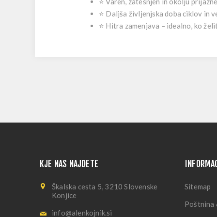
⭐
Varen, zatesnjen in okolju prijazne
⭐
Daljša življenjska doba ciklov
in v
⭐
Hitra zamenjava
– idealno, ko želi
KJE NAS NAJDETE
INFORMA
Škalska cesta 5, 3210 Slovenske
Sitemap
Konjice
Poštnina 
info@alenkojnik.si