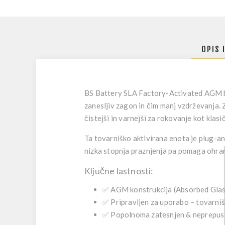
OPIS 
BS Battery SLA Factory-Activated AGM 
zanesljiv zagon in čim manj vzdrževanja.
čistejši in varnejši za rokovanje kot klasi
Ta tovarniško aktivirana enota je
plug-an
nizka stopnja praznjenja
pa pomaga ohranja
Ključne lastnosti:
✅
AGM konstrukcija
(Absorbed Glass
✅
Pripravljen za uporabo
– tovarniš
✅
Popolnoma zatesnjen & neprepus