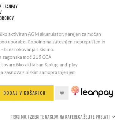
Z LEANPAY
V
OBROKOV
iško aktiviran AGM akumulator, narejen za močan
rbno uporabo. Popolnoma zatesnjen, neprepusten in
– brez rokovanja s kislino.
n zagonska moč
215 CCA
, tovarniško aktiviran & plug-and-play
na
zasnova z nizkim samopraznjenjem
DODAJ V KOŠARICO
PROSIMO, IZBERITE NASLOV, NA KATEREGA ŽELITE POSLATI