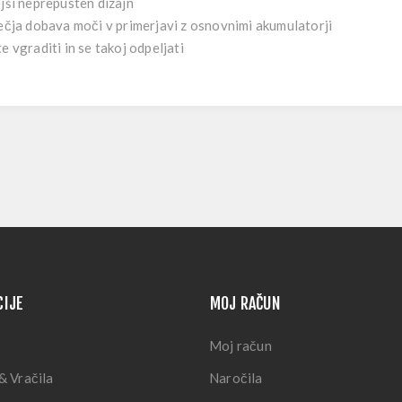
jši
neprepusten dizajn
ečja dobava moči v primerjavi z osnovnimi akumulatorji
te vgraditi in se takoj odpeljati
CIJE
MOJ RAČUN
Moj račun
& Vračila
Naročila