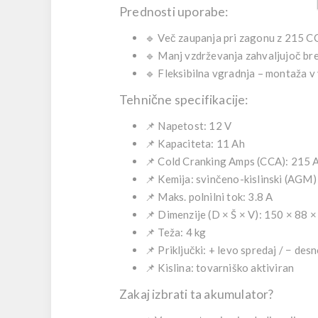
Prednosti uporabe:
🔹
Več zaupanja pri zagonu
z 215 CC
🔹
Manj vzdrževanja
zahvaljujoč br
🔹
Fleksibilna vgradnja
– montaža v 
Tehnične specifikacije:
📌 Napetost:
12 V
📌 Kapaciteta:
11 Ah
📌 Cold Cranking Amps (CCA):
215 
📌 Kemija:
svinčeno-kislinski (AGM)
📌 Maks. polnilni tok:
3.8 A
📌 Dimenzije (D × Š × V):
150 × 88 
📌 Teža:
4 kg
📌 Priključki:
+ levo spredaj / − des
📌 Kislina:
tovarniško aktiviran
Zakaj izbrati ta akumulator?