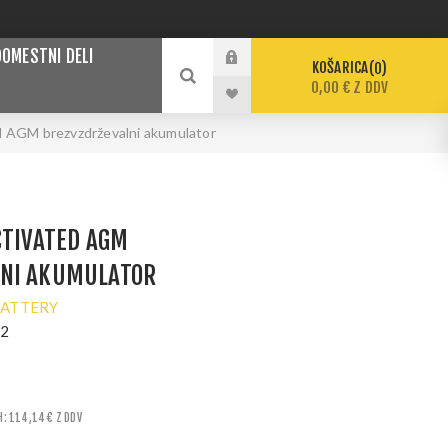
DOMESTNI DELI
KOŠARICA
0
0,00 € Z DDV
d AGM brezvzdrževalni akumulator
CTIVATED AGM
NI AKUMULATOR
BATTERY
22
H: 114,14 € Z DDV