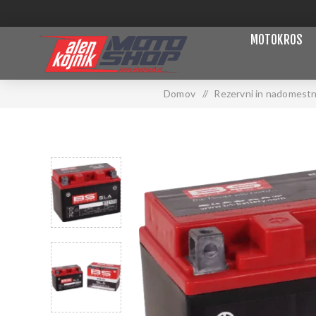
MOTOKROS
Domov
/
Rezervni in nadomestni