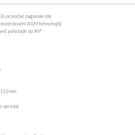
A za močan zagonski tok
ezvzdrževalni AGM tehnologiji
več položajih do 90°
A
× 110 mm
no spredaj