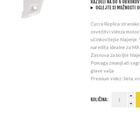
RAZDELI NA DO 6 OBROKOV
OGLEJTE SI MOŽNOSTI 
Cycra Replica stranske
osvežitvi videza motoci
učinkovitejše hlajenje. 
naredita idealne za MX
Zasnova za boljše hlaje
Pomaga zmanjšati segr
glave valja
Premium videz:
bela, vi
KOLIČINA: