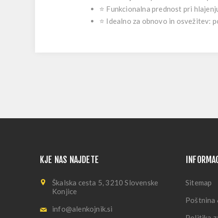
⭐
Funkcionalna prednost pri hlajenj
⭐
Idealno za obnovo in osvežitev:
po
KJE NAS NAJDETE
INFORMA
Škalska cesta 5, 3210 Slovenske
Sitemap
Konjice
Poštnina 
info@alenkojnik.si
Politika 