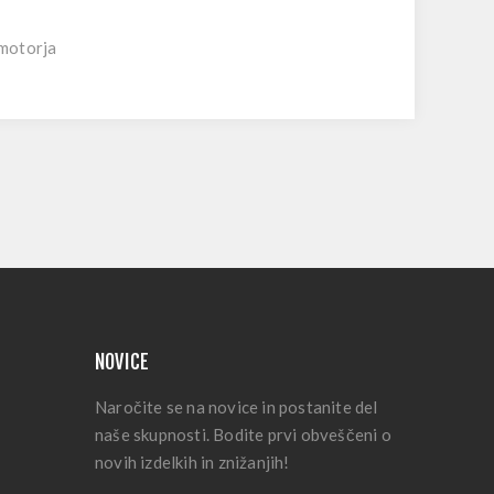
 motorja
NOVICE
Naročite se na novice in postanite del
naše skupnosti. Bodite prvi obveščeni o
novih izdelkih in znižanjih!