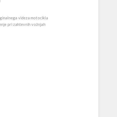
iginalnega videza motocikla
nje pri zahtevnih vožnjah