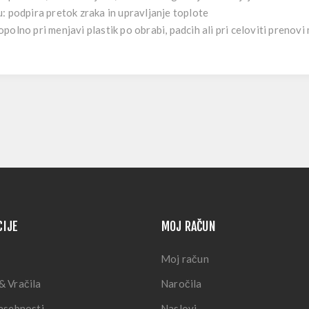
u:
podpira pretok zraka in upravljanje toplote
polno pri menjavi plastik po obrabi, padcih ali pri celoviti prenovi
CIJE
MOJ RAČUN
Moj račun
& Vračila
Naročila
zasebnosti
Naslovi