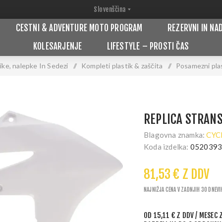
CESTNI & ADVENTURE MOTO PROGRAM
REZERVNI IN NA
KOLESARJENJE
LIFESTYLE – PROSTI ČAS
ike, nalepke In Sedezi
/
Kompleti plastik & zaščita
/
Posamezni plas
REPLICA STRAN
Blagovna znamka:
CYC
Koda izdelka:
052039
81,53 € Z DDV
NAJNIŽJA CENA V ZADNJIH 30 DNEVI
OD
15,11 € Z DDV
/ MESEC