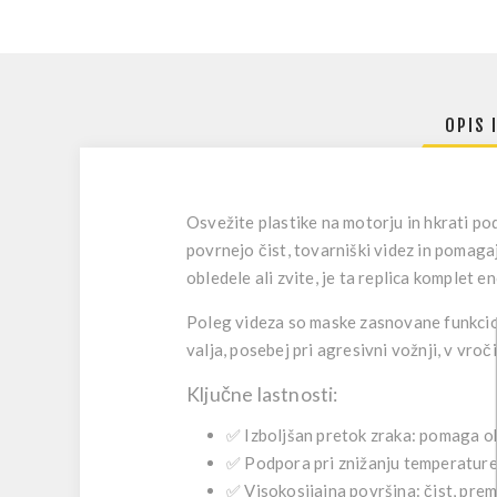
OPIS 
Osvežite plastike na motorju in hkrati pod
povrnejo čist, tovarniški videz in pomaga
obledele ali zvite, je ta replica komplet 
Poleg videza so maske zasnovane funkcion
valja, posebej pri agresivni vožnji, v vroč
Ključne lastnosti:
✅
Izboljšan pretok zraka:
pomaga ohr
✅
Podpora pri znižanju temperature
✅
Visokosijajna površina:
čist, prem