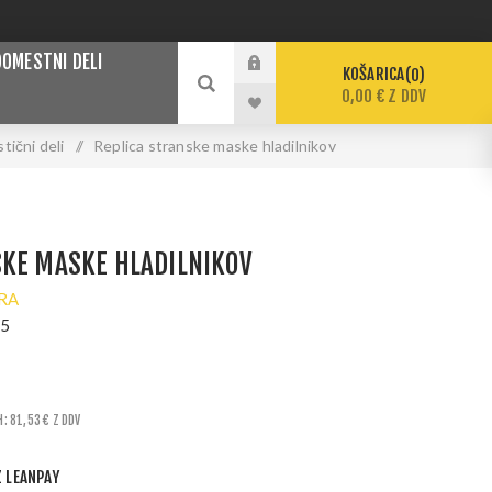
DOMESTNI DELI
KOŠARICA
0
0,00 € Z DDV
tični deli
/
Replica stranske maske hladilnikov
SKE MASKE HLADILNIKOV
RA
35
H: 81,53 € Z DDV
Z LEANPAY