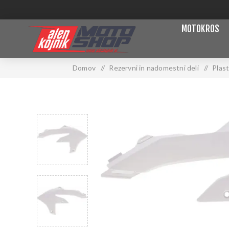
MOTOKROS
Domov
/
Rezervni in nadomestni deli
/
Plast