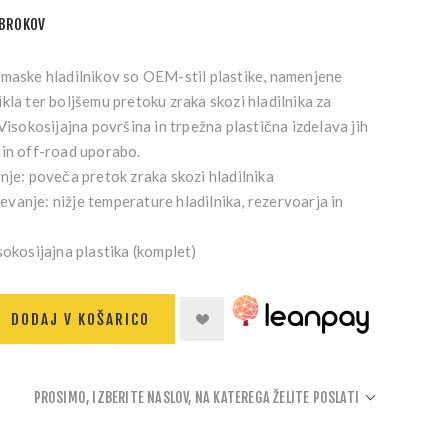
OBROKOV
 maske hladilnikov so OEM-stil plastike, namenjene
kla ter boljšemu pretoku zraka skozi hladilnika za
Visokosijajna površina in trpežna plastična izdelava jih
 in off-road uporabo.
nje:
poveča pretok zraka skozi hladilnika
evanje:
nižje temperature hladilnika, rezervoarja in
sokosijajna plastika (komplet)
DODAJ V KOŠARICO
PROSIMO, IZBERITE NASLOV, NA KATEREGA ŽELITE POSLATI