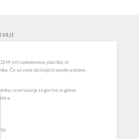
TORJE
OEM-stil nadomestne plastike, ki
ilnika. Če so vaše obstoječe maske počene,
nika, rezervoarja za gorivo in glave
abira.
lja