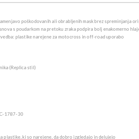
zamenjavo poškodovanih ali obrabljenih mask brez spreminjanja or
snova s poudarkom na pretoku zraka podpira bolj enakomerno hlaje
zvedba:
plastike narejene za motocross in off-road uporabo
ika (Replica stil)
C-1787-30
a plastike, ki so narejene, da dobro izgledajo in delujejo