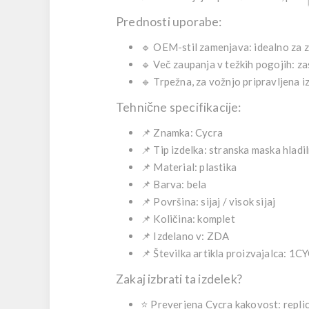
Prednosti uporabe:
🔹
OEM-stil zamenjava:
idealno za 
🔹
Več zaupanja v težkih pogojih:
za
🔹
Trpežna, za vožnjo pripravljena i
Tehnične specifikacije:
📌
Znamka:
Cycra
📌
Tip izdelka:
stranska maska hladiln
📌
Material:
plastika
📌
Barva:
bela
📌
Površina:
sijaj / visok sijaj
📌
Količina:
komplet
📌
Izdelano v:
ZDA
📌
Številka artikla proizvajalca:
1CY
Zakaj izbrati ta izdelek?
⭐
Preverjena Cycra kakovost:
replic