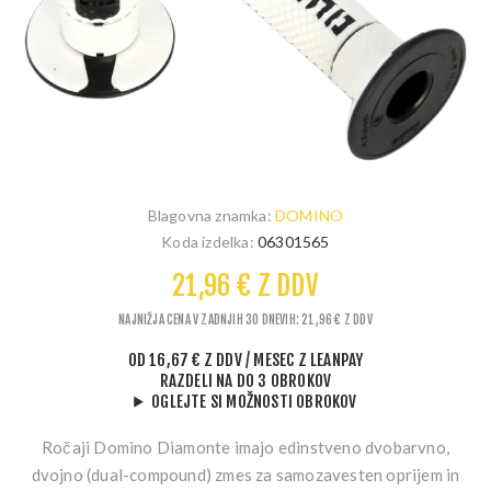
Blagovna znamka:
DOMINO
Koda izdelka:
06301565
21,96 € Z DDV
NAJNIŽJA CENA V ZADNJIH 30 DNEVIH: 21,96 € Z DDV
OD
16,67 € Z DDV
/ MESEC
Z LEANPAY
RAZDELI NA DO 3 OBROKOV
OGLEJTE SI MOŽNOSTI OBROKOV
Ročaji Domino Diamonte imajo edinstveno dvobarvno,
dvojno (dual-compound) zmes za samozavesten oprijem in