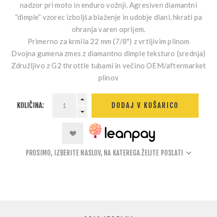
nadzor pri moto in enduro vožnji. Agresiven diamantni
“dimple” vzorec izboljša blaženje in udobje dlani, hkrati pa
ohranja varen oprijem.
Primerno za krmila 22 mm (7/8") z vrtljivim plinom
Dvojna gumena zmes z diamantno dimple teksturo (srednja)
Združljivo z G2 throttle tubami in večino OEM/aftermarket
plinov
KOLIČINA:
DODAJ V KOŠARICO
PROSIMO, IZBERITE NASLOV, NA KATEREGA ŽELITE POSLATI