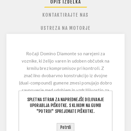
OPIS IZDELKA
KONTAKTIRAJTE NAS
USTREZA NA MOTORJE
Ročaji Domino Diamonte
so narejeni za
voznike, ki želijo varen in udoben občutek na
krmilu brez kompromisov pri kontroli. Z
značilno dvobarvno konstrukcijo iz dvojne
(dual-compound) gumene zmesi ponujajo dobro
ravnovesje med udobjem in vzdržljivostjo za
zahtevno moto in enduro uporabo. Agresivna
SPLETNA STRAN ZA NAPREDNEJŠE DELOVANJE
diamantna dimple površina doda blaženje in
UPORABLJA PIŠKOTKE. S KLIKOM NA GUMB
"POTRDI" SPREJEMATE PIŠKOTKE.
izboljša udobje dlani, kar pomaga zmanjšati
utrujenost med daljšimi vožnjami.
Potrdi
Ne glede na to, ali menjaš obrabljene ročaje ali