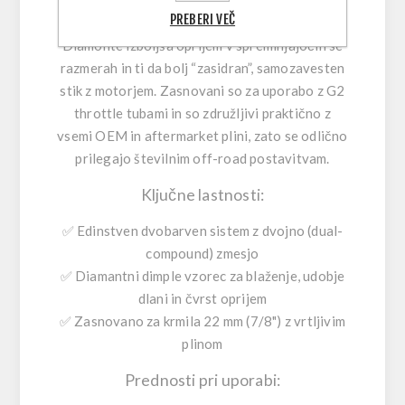
PREBERI VEČ
nadgrajuješ za boljši občutek na krmilu, vzorec
Diamonte izboljša oprijem v spreminjajočih se
razmerah in ti da bolj “zasidran”, samozavesten
stik z motorjem. Zasnovani so za uporabo z
G2
throttle tubami
in so združljivi praktično z
vsemi OEM in aftermarket plini, zato se odlično
prilegajo številnim off-road postavitvam.
Ključne lastnosti:
✅ Edinstven dvobarven sistem z dvojno (dual-
compound) zmesjo
✅ Diamantni dimple vzorec za blaženje, udobje
dlani in čvrst oprijem
✅ Zasnovano za krmila 22 mm (7/8") z vrtljivim
plinom
Prednosti pri uporabi: