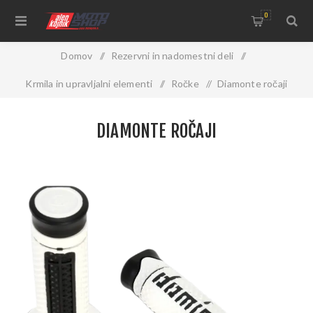
0
Domov
/
Rezervni in nadomestni deli
/
Krmila in upravljalni elementi
/
Ročke
/
Diamonte ročaji
DIAMONTE ROČAJI