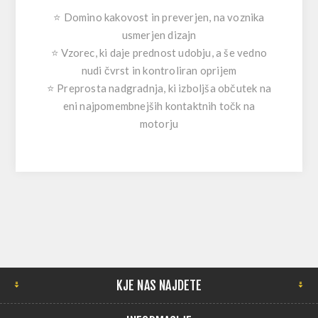
⭐ Domino kakovost in preverjen, na voznika
usmerjen dizajn
⭐ Vzorec, ki daje prednost udobju, a še vedno
nudi čvrst in kontroliran oprijem
⭐ Preprosta nadgradnja, ki izboljša občutek na
eni najpomembnejših kontaktnih točk na
motorju
KJE NAS NAJDETE