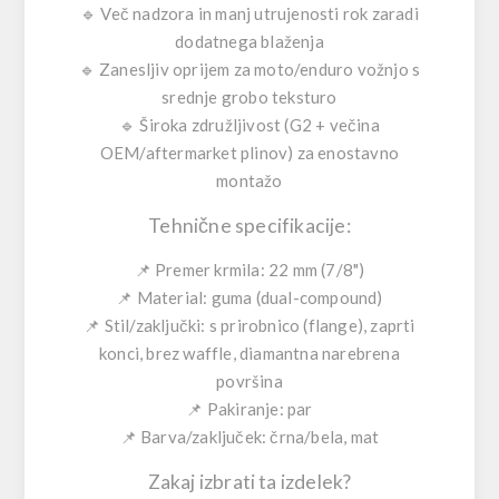
🔹 Več nadzora in manj utrujenosti rok zaradi
dodatnega blaženja
🔹 Zanesljiv oprijem za moto/enduro vožnjo s
srednje grobo teksturo
🔹 Široka združljivost (G2 + večina
OEM/aftermarket plinov) za enostavno
montažo
Tehnične specifikacije:
📌 Premer krmila: 22 mm (7/8")
📌 Material: guma (dual-compound)
📌 Stil/zaključki: s prirobnico (flange), zaprti
konci, brez waffle, diamantna narebrena
površina
📌 Pakiranje: par
📌 Barva/zaključek: črna/bela, mat
Zakaj izbrati ta izdelek?