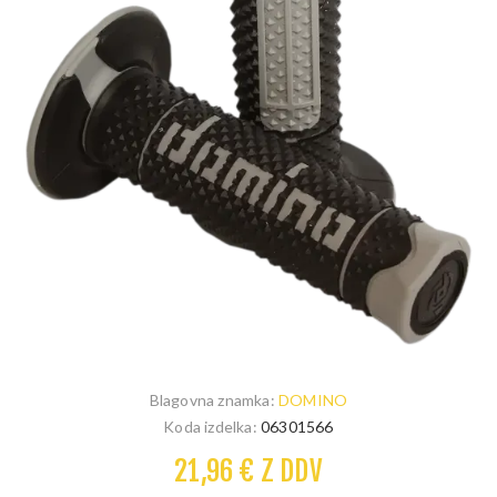
Blagovna znamka:
DOMINO
Koda izdelka:
06301566
21,96 € Z DDV