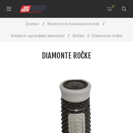
0
Domov
/
Rezervni in nadomestni deli
/
Krmila in upravljalni elementi
/
Ročke
/
Diamonte ročke
DIAMONTE ROČKE