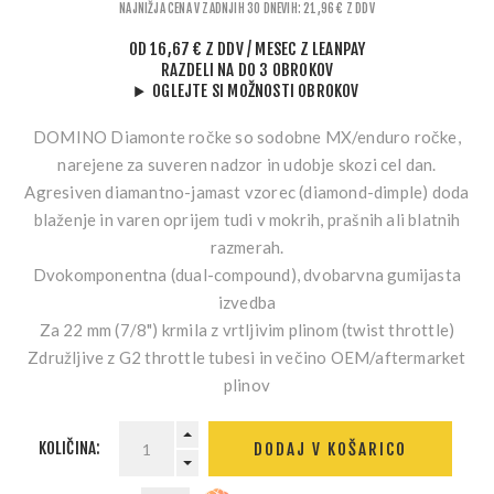
NAJNIŽJA CENA V ZADNJIH 30 DNEVIH: 21,96 € Z DDV
OD
16,67 € Z DDV
/ MESEC
Z LEANPAY
RAZDELI NA DO 3 OBROKOV
OGLEJTE SI MOŽNOSTI OBROKOV
DOMINO Diamonte ročke so sodobne MX/enduro ročke,
narejene za suveren nadzor in udobje skozi cel dan.
Agresiven diamantno-jamast vzorec (diamond-dimple) doda
blaženje in varen oprijem tudi v mokrih, prašnih ali blatnih
razmerah.
Dvokomponentna (dual-compound), dvobarvna gumijasta
izvedba
Za 22 mm (7/8") krmila z vrtljivim plinom (twist throttle)
Združljive z G2 throttle tubesi in večino OEM/aftermarket
plinov
KOLIČINA:
DODAJ V KOŠARICO