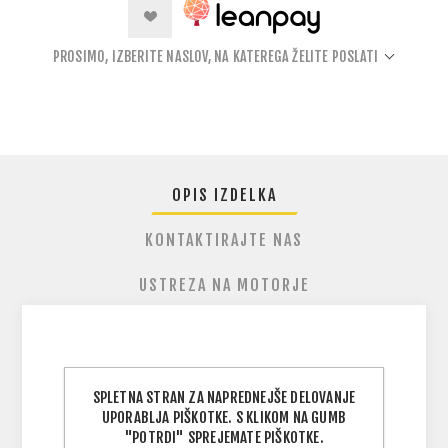
PROSIMO, IZBERITE NASLOV, NA KATEREGA ŽELITE POSLATI
OPIS IZDELKA
KONTAKTIRAJTE NAS
USTREZA NA MOTORJE
DOMINO Diamonte ročke so zasnovane za
SPLETNA STRAN ZA NAPREDNEJŠE DELOVANJE
voznike, ki želijo več kontrole, manj utrujenosti
UPORABLJA PIŠKOTKE. S KLIKOM NA GUMB
in več udobja na dolgih moto in enduro vožnjah.
"POTRDI" SPREJEMATE PIŠKOTKE.
Njihova agresivna diamantno-jamasta tekstura