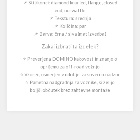
📌 Stil/konci: diamond knurled, flange, closed
end, no-waffle
📌 Tekstura: srednja
📌 Količina: par
📌 Barva: črna / siva (mat izvedba)
Zakaj izbrati ta izdelek?
⭐ Preverjena DOMINO kakovost in znanje o
oprijemu za off-road vožnjo
⭐ Vzorec, usmerjen v udobje, za suveren nadzor
⭐ Pametna nadgradnja za voznike, ki želijo
boljši občutek brez zahtevne montaže