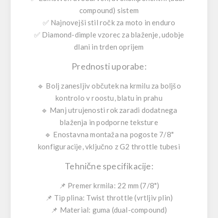
compound) sistem
✅ Najnovejši stil ročk za moto in enduro
✅ Diamond-dimple vzorec za blaženje, udobje
dlani in trden oprijem
Prednosti uporabe:
🔹 Bolj zanesljiv občutek na krmilu za boljšo
kontrolo v roostu, blatu in prahu
🔹 Manj utrujenosti rok zaradi dodatnega
blaženja in podporne teksture
🔹 Enostavna montaža na pogoste 7/8"
konfiguracije, vključno z G2 throttle tubesi
Tehnične specifikacije:
📌 Premer krmila: 22 mm (7/8")
📌 Tip plina: Twist throttle (vrtljiv plin)
📌 Material: guma (dual-compound)