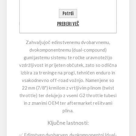
ustvari zanesljiv, pozitiven oprijem, hkrati pa
Potrdi
doda blaženje tam, kjer dlani prenašajo največ
pritiska—tako ostanete bolj sproščeni na krmilu
PREBERI VEČ
in natančnejši pri upravljanju.
Zahvaljujoč edinstvenemu dvobarvnemu,
dvokomponentnemu (dual-compound)
gumijastemu sistemu te ročke uravnotežijo
vzdržljivost in prijeten občutek, zato so odlična
izbira za treninge na progi, tehničen enduro in
vsakodnevno off-road vožnjo. Namenjene so
22 mm (7/8") krmilom z vrtljivim plinom (twist
throttle) ter delujejo z vsemi G2 throttle tubesi
in z znanimi OEM ter aftermarket rešitvami
plina.
Ključne lastnosti:
✅ Edinstven dvobarven, dvokomponentni (dual-