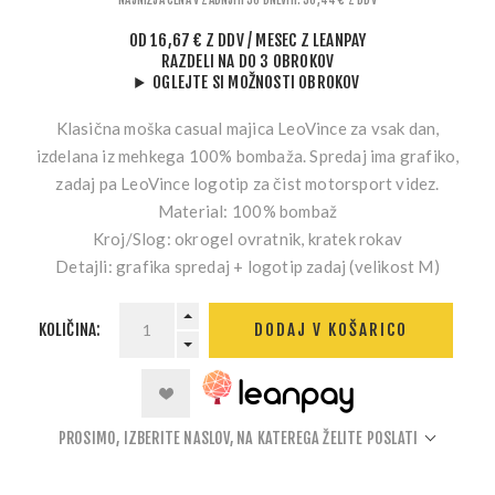
OD
16,67 € Z DDV
/ MESEC
Z LEANPAY
RAZDELI NA DO 3 OBROKOV
OGLEJTE SI MOŽNOSTI OBROKOV
Klasična moška casual majica LeoVince za vsak dan,
izdelana iz mehkega 100% bombaža. Spredaj ima grafiko,
zadaj pa LeoVince logotip za čist motorsport videz.
Material:
100% bombaž
Kroj/Slog:
okrogel ovratnik, kratek rokav
Detajli:
grafika spredaj + logotip zadaj (velikost M)
KOLIČINA:
DODAJ V KOŠARICO
PROSIMO, IZBERITE NASLOV, NA KATEREGA ŽELITE POSLATI