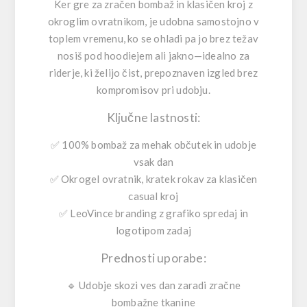
Ker gre za zračen bombaž in klasičen kroj z
okroglim ovratnikom, je udobna samostojno v
toplem vremenu, ko se ohladi pa jo brez težav
nosiš pod hoodiejem ali jakno—idealno za
riderje, ki želijo čist, prepoznaven izgled brez
kompromisov pri udobju.
Ključne lastnosti:
✅
100% bombaž
za mehak občutek in udobje
vsak dan
✅
Okrogel ovratnik, kratek rokav
za klasičen
casual kroj
✅
LeoVince branding
z grafiko spredaj in
logotipom zadaj
Prednosti uporabe:
🔹
Udobje skozi ves dan
zaradi zračne
bombažne tkanine