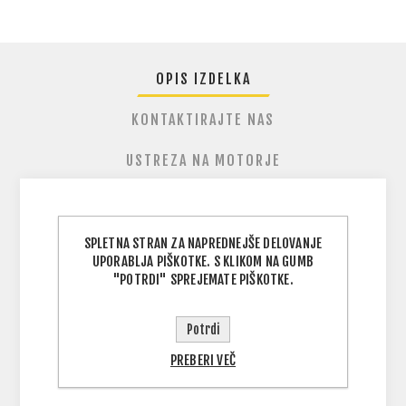
OPIS IZDELKA
KONTAKTIRAJTE NAS
USTREZA NA MOTORJE
Prinesi LeoVince stil tudi izven motorja.
Ta
SPLETNA STRAN ZA NAPREDNEJŠE DELOVANJE
UPORABLJA PIŠKOTKE. S KLIKOM NA GUMB
moška majica LeoVince je udoben kos za vsak
"POTRDI" SPREJEMATE PIŠKOTKE.
dan, izdelan iz 100% bombaža in dodelan z
izrazito grafiko na sprednji strani ter ikoničnim
LeoVince logotipom na hrbtu. Odlična izbira za
Potrdi
paddock, garažo, potovanja ali sproščen
PREBERI VEČ
streetwear.