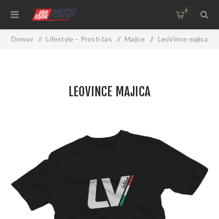
0
Domov
/
Lifestyle – Prosti čas
/
Majice
/
LeoVince majica
LEOVINCE MAJICA