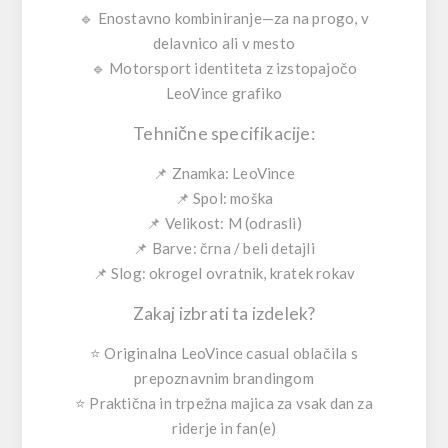
🔹
Enostavno kombiniranje
—za na progo, v
delavnico ali v mesto
🔹
Motorsport identiteta
z izstopajočo
LeoVince grafiko
Tehnične specifikacije:
📌
Znamka:
LeoVince
📌
Spol:
moška
📌
Velikost:
M (odrasli)
📌
Barve:
črna / beli detajli
📌
Slog:
okrogel ovratnik, kratek rokav
Zakaj izbrati ta izdelek?
⭐ Originalna LeoVince casual oblačila s
prepoznavnim brandingom
⭐ Praktična in trpežna majica za vsak dan za
riderje in fan(e)