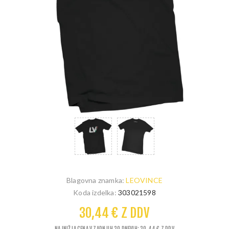
Blagovna znamka:
LEOVINCE
Koda izdelka:
303021598
30,44 € Z DDV
NAJNIŽJA CENA V ZADNJIH 30 DNEVIH: 30,44 € Z DDV