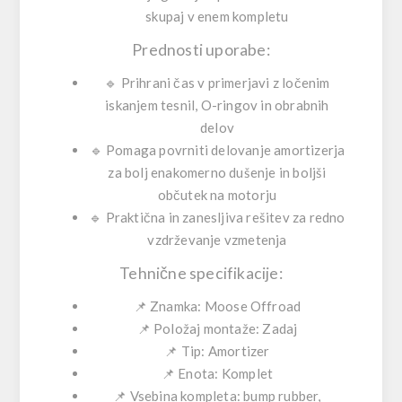
skupaj v enem kompletu
Prednosti uporabe:
🔹
Prihrani čas
v primerjavi z ločenim
iskanjem tesnil, O-ringov in obrabnih
delov
🔹
Pomaga povrniti delovanje amortizerja
za bolj enakomerno dušenje in boljši
občutek na motorju
🔹
Praktična in zanesljiva
rešitev za redno
vzdrževanje vzmetenja
Tehnične specifikacije:
📌
Znamka:
Moose Offroad
📌
Položaj montaže:
Zadaj
📌
Tip:
Amortizer
📌
Enota:
Komplet
📌
Vsebina kompleta:
bump rubber,