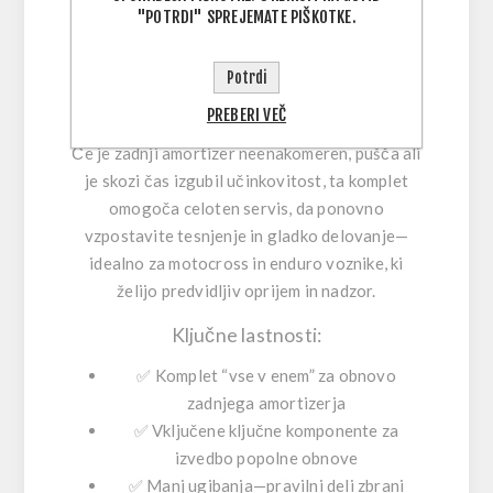
"POTRDI" SPREJEMATE PIŠKOTKE.
enostavnejša, motor pa spet dobi stabilen,
“zasidran” občutek. Ker so ključni deli združeni
Potrdi
v enem priročnem paketu, odpade ugibanje pri
izbiri pravih komponent za pravilno obnovo.
PREBERI VEČ
Če je zadnji amortizer neenakomeren, pušča ali
je skozi čas izgubil učinkovitost, ta komplet
omogoča celoten servis, da ponovno
vzpostavite tesnjenje in gladko delovanje—
idealno za motocross in enduro voznike, ki
želijo predvidljiv oprijem in nadzor.
Ključne lastnosti:
✅
Komplet “vse v enem”
za obnovo
zadnjega amortizerja
✅
Vključene ključne komponente
za
izvedbo popolne obnove
✅
Manj ugibanja
—pravilni deli zbrani