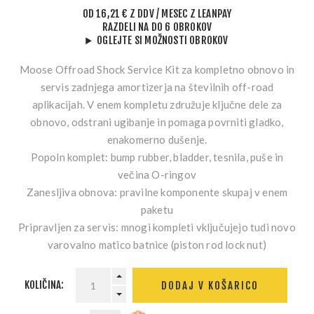
OD
16,21 € Z DDV
/ MESEC
Z LEANPAY
RAZDELI NA DO 6 OBROKOV
OGLEJTE SI MOŽNOSTI OBROKOV
Moose Offroad Shock Service Kit za kompletno obnovo in
servis zadnjega amortizerja na številnih off-road
aplikacijah. V enem kompletu združuje ključne dele za
obnovo, odstrani ugibanje in pomaga povrniti gladko,
enakomerno dušenje.
Popoln komplet:
bump rubber, bladder, tesnila, puše in
večina O-ringov
Zanesljiva obnova:
pravilne komponente skupaj v enem
paketu
Pripravljen za servis:
mnogi kompleti vključujejo tudi novo
varovalno matico batnice (piston rod lock nut)
KOLIČINA:
DODAJ V KOŠARICO