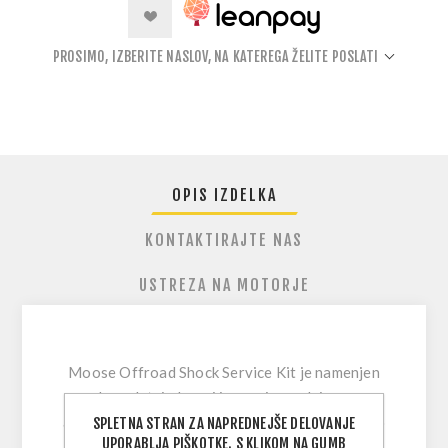
PROSIMO, IZBERITE NASLOV, NA KATEREGA ŽELITE POSLATI
OPIS IZDELKA
KONTAKTIRAJTE NAS
USTREZA NA MOTORJE
Moose Offroad Shock Service Kit
je namenjen
kompletni obnovi in servisu zadnjega
amortizerja za številne off-road aplikacije, zato
SPLETNA STRAN ZA NAPREDNEJŠE DELOVANJE
UPORABLJA PIŠKOTKE. S KLIKOM NA GUMB
je osvežitev obrabljenih komponent vzmetenja