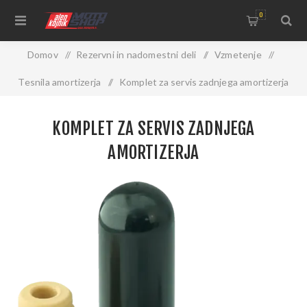
0
Domov
/
Rezervni in nadomestni deli
/
Vzmetenje
/
Tesnila amortizerja
/
Komplet za servis zadnjega amortizerja
KOMPLET ZA SERVIS ZADNJEGA
AMORTIZERJA