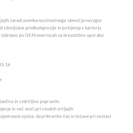
jajih
zaradi pomika močnostnega območja navzgor
i izboljšane predkompresije in polnjenja v karterju
izdelano po OEM smernicah za brezskrbno uporabo
5.16
ce
ančno in vzdržljivo popravilo
enje in več moči pri visokih vrtljajih
ajem male ojnice, da prihranite čas in težave pri sestavi