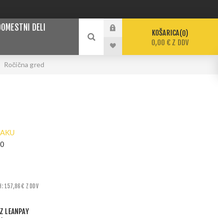
DOMESTNI DELI
KOŠARICA
0
0,00 € Z DDV
Ročična gred
AKU
50
H: 157,86 € Z DDV
Z LEANPAY