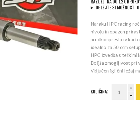
RAZDELI NA DO 12 OBROKO
OGLEJTE SI MOŽNOSTI 
Naraku HPC racing roči
nivoju in opazen prirast
predkompresijo v karter
idealno za 50 ccm setup
HPC izvedba s težkimi k
Boljša zmogljivost pri v
Vključen iglični ležaj m
KOLIČINA: