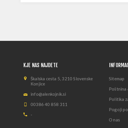
KJE NAS NAJDETE
INFORMA
Škalska cesta 5, 3210 Slovenske
Sitemap
Konjice
Poštnina 
info@alenkojnik.si
Politika 
00386 40 858 311
Pogoji po
-
O nas