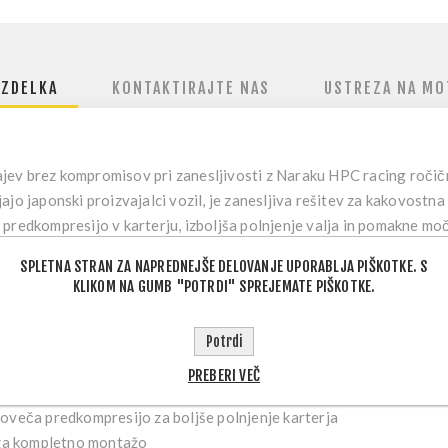
IZDELKA
KONTAKTIRAJTE NAS
USTREZA NA MO
jev brez kompromisov pri zanesljivosti
z Naraku HPC racing ročičn
jo japonski proizvajalci vozil, je zanesljiva rešitev za kakovostna
predkompresijo v karterju, izboljša polnjenje valja in pomakne moč
ccm agregata.
SPLETNA STRAN ZA NAPREDNEJŠE DELOVANJE UPORABLJA PIŠKOTKE. S
KLIKOM NA GUMB "POTRDI" SPREJEMATE PIŠKOTKE.
i vložki se masa v primerjavi z originalom poveča le minimalno, za
pa pridobite na vztrajnosti in zmogljivosti.
Potrdi
PREBERI VEČ
za vzdržljivost in konstantno delovanje
oveča predkompresijo za boljše polnjenje karterja
a kompletno montažo