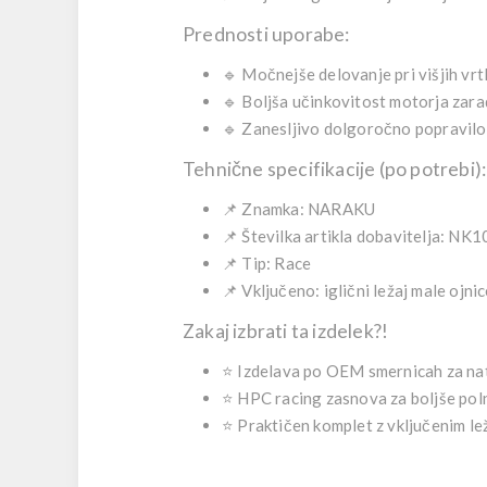
Prednosti uporabe:
🔹
Močnejše delovanje pri višjih vrtl
🔹
Boljša učinkovitost motorja
zarad
🔹
Zanesljivo dolgoročno popravilo
Tehnične specifikacije (po potrebi):
📌 Znamka:
NARAKU
📌 Številka artikla dobavitelja:
NK10
📌 Tip:
Race
📌 Vključeno:
iglični ležaj male ojni
Zakaj izbrati ta izdelek?!
⭐ Izdelava po OEM smernicah za nat
⭐ HPC racing zasnova za boljše polnj
⭐ Praktičen komplet z vključenim lež