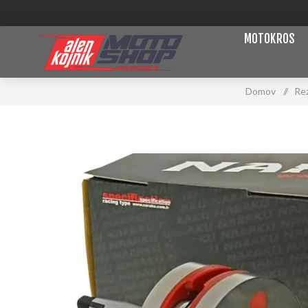
MOTOKROS
Domov
/
Rez