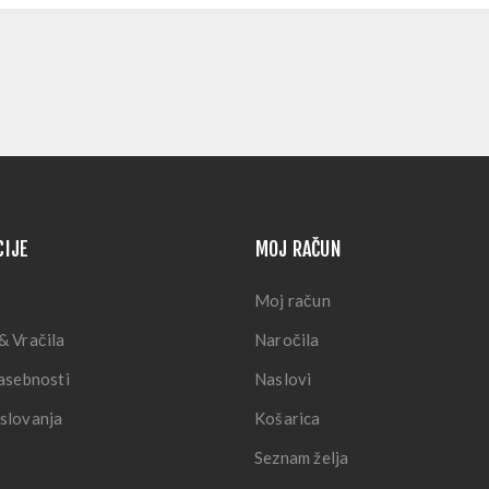
CIJE
MOJ RAČUN
Moj račun
& Vračila
Naročila
zasebnosti
Naslovi
slovanja
Košarica
Seznam želja