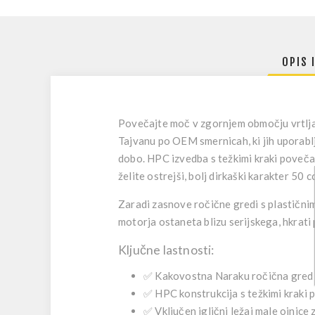
OPIS 
Povečajte moč v zgornjem območju vrtlja
Tajvanu po OEM smernicah, ki jih uporablja
dobo. HPC izvedba s težkimi kraki poveča 
želite ostrejši, bolj dirkaški karakter 50 
Zaradi zasnove ročične gredi s plastičnim
motorja ostaneta blizu serijskega, hkrati 
Ključne lastnosti:
✅
Kakovostna Naraku ročična gred
✅
HPC konstrukcija s težkimi kraki
p
✅
Vključen iglični ležaj male ojnice
z