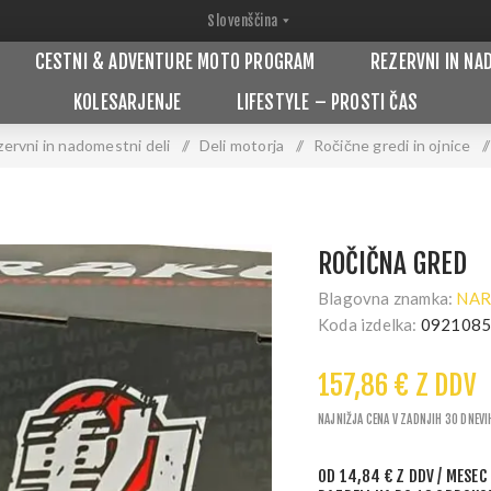
CESTNI & ADVENTURE MOTO PROGRAM
REZERVNI IN NA
KOLESARJENJE
LIFESTYLE – PROSTI ČAS
ervni in nadomestni deli
/
Deli motorja
/
Ročične gredi in ojnice
/
ROČIČNA GRED
Blagovna znamka:
NAR
Koda izdelka:
092108
157,86 € Z DDV
NAJNIŽJA CENA V ZADNJIH 30 DNEVI
OD
14,84 € Z DDV
/ MESEC