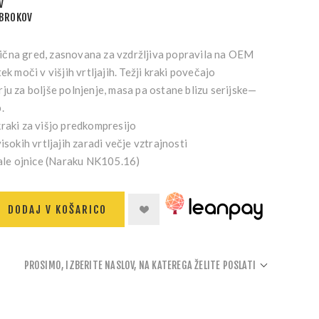
V
OBROKOV
čna gred, zasnovana za vzdržljiva popravila na OEM
ek moči v višjih vrtljajih. Težji kraki povečajo
ju za boljše polnjenje, masa pa ostane blizu serijske—
.
raki
za višjo predkompresijo
isokih vrtljajih
zaradi večje vztrajnosti
ale ojnice
(Naraku NK105.16)
DODAJ V KOŠARICO
PROSIMO, IZBERITE NASLOV, NA KATEREGA ŽELITE POSLATI