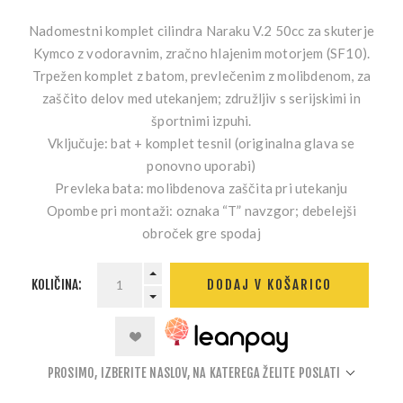
Nadomestni komplet cilindra Naraku V.2 50cc za skuterje
Kymco z vodoravnim, zračno hlajenim motorjem (SF10).
Trpežen komplet z batom, prevlečenim z molibdenom, za
zaščito delov med utekanjem; združljiv s serijskimi in
športnimi izpuhi.
Vključuje
: bat + komplet tesnil (originalna glava se
ponovno uporabi)
Prevleka bata
: molibdenova zaščita pri utekanju
Opombe pri montaži
: oznaka “T” navzgor; debelejši
obroček gre spodaj
KOLIČINA:
DODAJ V KOŠARICO
PROSIMO, IZBERITE NASLOV, NA KATEREGA ŽELITE POSLATI