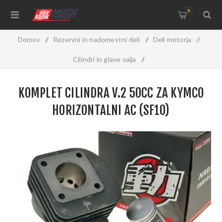
0
Domov
/
Rezervni in nadomestni deli
/
Deli motorja
/
Cilindri in glave valja
/
Komplet cilindra V.2 50cc za Kymco horizontalni AC (SF10)
KOMPLET CILINDRA V.2 50CC ZA KYMCO
HORIZONTALNI AC (SF10)