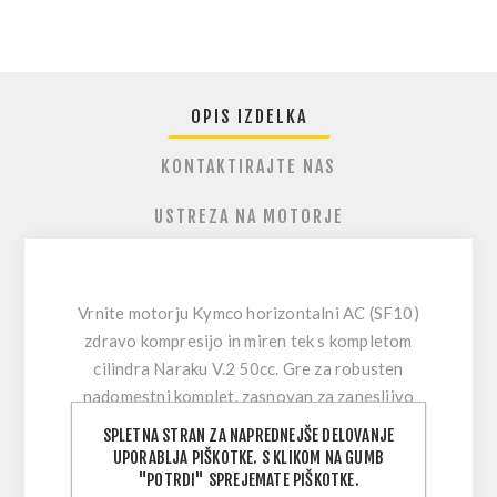
OPIS IZDELKA
KONTAKTIRAJTE NAS
USTREZA NA MOTORJE
Vrnite motorju Kymco horizontalni AC (SF10)
zdravo kompresijo in miren tek
s kompletom
cilindra Naraku V.2 50cc. Gre za robusten
nadomestni komplet, zasnovan za zanesljivo
vsakodnevno uporabo—idealen, ko je originalni
SPLETNA STRAN ZA NAPREDNEJŠE DELOVANJE
zgornji del motorja obrabljen, popraskan ali
UPORABLJA PIŠKOTKE. S KLIKOM NA GUMB
izgublja moč.
"POTRDI" SPREJEMATE PIŠKOTKE.