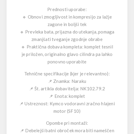
Prednosti uporabe:
🔹 Obnovi zmogljivost in kompresijo za lažje
zagone in boljši tek
🔹 Prevleka bata, prijazna do utekanja, pomaga
zmanjšati tveganje zgodnje obrabe
🔹 Praktična dobava kompleta:
komplet tesnil
je priložen
,
originalno glavo cilindra pa lahko
ponovno uporabite
Tehnične specifikacije (kjer je relevantno):
📌 Znamka: Naraku
📌 Št. artikla dobavitelja: NK102.79.2
📌 Enota: komplet
📌 Ustreznost: Kymco vodoravni zračno hlajeni
motor (SF10)
Opombe pri montaži:
📌 Debelejši batni obroček mora biti nameščen