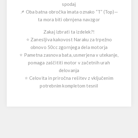
spodaj
📌 Oba batna obročka imata oznako
“T” (Top)
—
ta mora biti obrnjena
navzgor
Zakaj izbrati ta izdelek?!
⭐ Zanesljiva kakovost Naraku za trpežno
obnovo 50cc zgornjega dela motorja
⭐ Pametna zasnova bata, usmerjena v utekanje,
pomaga zaščititi motor v začetnih urah
delovanja
⭐ Celovita in priročna rešitev z vključenim
potrebnim kompletom tesnil