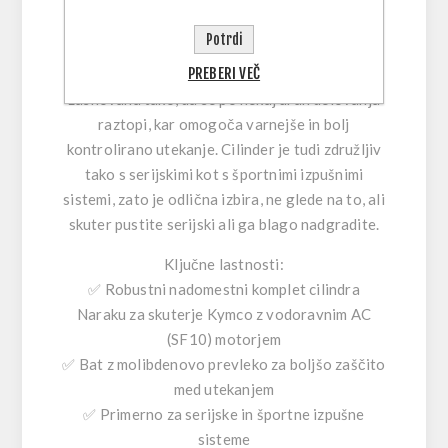
Ena ključnih prednosti je
Naraku bat z
Potrdi
molibdenovo prevleko
, ki pomaga zaščititi bat
PREBERI VEČ
in cilinder v obdobju utekanja. Prevleka je
zasnovana tako, da se po nekaj urah delovanja
raztopi, kar omogoča varnejše in bolj
kontrolirano utekanje. Cilinder je tudi
združljiv
tako s serijskimi kot s športnimi izpušnimi
sistemi
, zato je odlična izbira, ne glede na to, ali
skuter pustite serijski ali ga blago nadgradite.
Ključne lastnosti:
✅ Robustni nadomestni komplet cilindra
Naraku za skuterje Kymco z vodoravnim AC
(SF10) motorjem
✅ Bat z molibdenovo prevleko za boljšo zaščito
med utekanjem
✅ Primerno za serijske in športne izpušne
sisteme