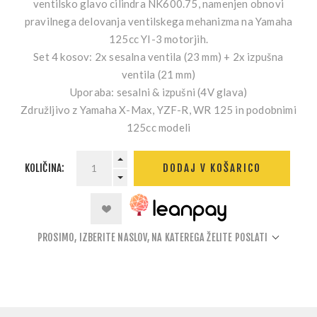
ventilsko glavo cilindra NK600.75, namenjen obnovi
pravilnega delovanja ventilskega mehanizma na Yamaha
125cc YI-3 motorjih.
Set 4 kosov: 2x sesalna ventila (23 mm) + 2x izpušna
ventila (21 mm)
Uporaba: sesalni & izpušni (4V glava)
Združljivo z Yamaha X-Max, YZF-R, WR 125 in podobnimi
125cc modeli
KOLIČINA:
DODAJ V KOŠARICO
PROSIMO, IZBERITE NASLOV, NA KATEREGA ŽELITE POSLATI