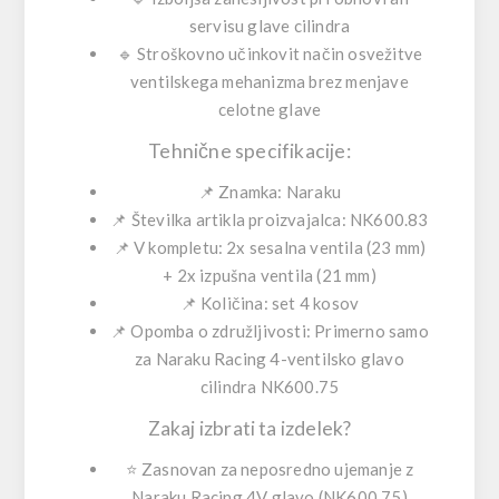
servisu glave cilindra
🔹 Stroškovno učinkovit način osvežitve
ventilskega mehanizma brez menjave
celotne glave
Tehnične specifikacije:
📌 Znamka: Naraku
📌 Številka artikla proizvajalca: NK600.83
📌 V kompletu: 2x sesalna ventila (23 mm)
+ 2x izpušna ventila (21 mm)
📌 Količina: set 4 kosov
📌 Opomba o združljivosti:
Primerno samo
za Naraku Racing 4-ventilsko glavo
cilindra NK600.75
Zakaj izbrati ta izdelek?
⭐ Zasnovan za neposredno ujemanje z
Naraku Racing 4V glavo (NK600.75)