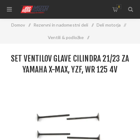
0
Domov
/
Rezervni in nadomestni deli
/
Deli motorja
/
Ventili & podložke
/
Set ventilov glave cilindra 21/23 za Yamaha X-Max, YZF, WR
SET VENTILOV GLAVE CILINDRA 21/23 ZA
125 4V
YAMAHA X-MAX, YZF, WR 125 4V