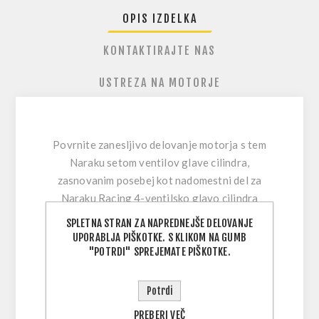
OPIS IZDELKA
KONTAKTIRAJTE NAS
USTREZA NA MOTORJE
Povrnite zanesljivo delovanje motorja
s tem
Naraku setom ventilov glave cilindra,
zasnovanim posebej kot nadomestni del za
Naraku Racing 4-ventilsko glavo cilindra
NK600.75
. Če ima motor slabo kompresijo,
SPLETNA STRAN ZA NAPREDNEJŠE DELOVANJE
izgubo moči ali obrabljene komponente
UPORABLJA PIŠKOTKE. S KLIKOM NA GUMB
ventilskega mehanizma, je menjava ventilov
"POTRDI" SPREJEMATE PIŠKOTKE.
ključni korak do mirnega teka in dolge
življenjske dobe.
Potrdi
PREBERI VEČ
Set vključuje sesalne in izpušne ventile v