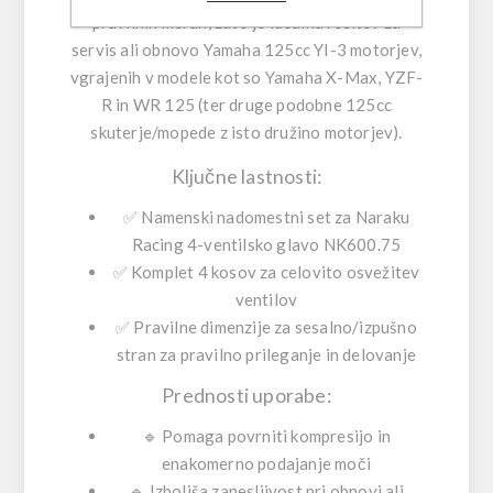
pravilnih merah, zato je idealna rešitev za
servis ali obnovo Yamaha 125cc YI-3 motorjev,
vgrajenih v modele kot so
Yamaha X-Max, YZF-
R in WR 125
(ter druge podobne 125cc
skuterje/mopede z isto družino motorjev).
Ključne lastnosti:
✅ Namenski nadomestni set za Naraku
Racing 4-ventilsko glavo NK600.75
✅ Komplet 4 kosov za celovito osvežitev
ventilov
✅ Pravilne dimenzije za sesalno/izpušno
stran za pravilno prileganje in delovanje
Prednosti uporabe:
🔹 Pomaga povrniti kompresijo in
enakomerno podajanje moči
🔹 Izboljša zanesljivost pri obnovi ali