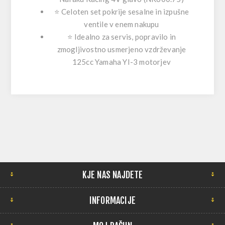
⭐ Celoten set pokrije sesalne in izpušne
ventile v enem nakupu
⭐ Idealno za servis, popravilo in
zmogljivostno usmerjeno vzdrževanje
125cc Yamaha YI-3 motorjev
KJE NAS NAJDETE
INFORMACIJE