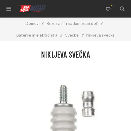
0
Domov
/
Rezervni in nadomestni deli
/
Baterije in elektronika
/
Svečke
/
Nikljeva svečka
NIKLJEVA SVEČKA