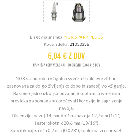
Blagovna znamka:
NGK SPARK PLUGS
Koda izdelka:
21030336
6,04 € Z DDV
NAJNIŽJA CENA V ZADNJIH 30 DNEVIH: 6,04 € Z DDV
NGK standardna vžigalna svečka iz nikljeve zlitine,
zasnovana za dolgo življenjsko dobo in zanesljivo vžiganje.
Bakreno jedro izboljša odvajanje toplote, trivalentna
prevleka pa pomaga preprečevati korozijo in zagrizenje
navoja.
Dimenzije:
navoj 14 mm, dolžina navoja 12,7 mm (1/2"),
šesterokotnik 20,6 mm (13/16")
Specifikacije:
reža 0,7 mm (0.028"), toplotna vrednost 4,