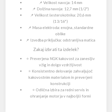
📌 Velikost navoja: 14 mm
📌 Dolžina navoja: 12,7 mm (1/2")
📌 Velikost šesterokotnika: 20,6 mm
(13/16")
📌 Masa elektroda: enojna, standardne
oblike
📌 Izvedba priključka: odstranljiva matica
Zakaj izbrati ta izdelek?
⭐ Preverjena NGK kakovost za zanesljiv
vžig in dolgo vzdržljivost
⭐ Konsistentno delovanje zahvaljujoč
kakovostnim materialom in preverjeni
konstrukciji
⭐ Odlična izbira za redni servis in
ohranjanje motorja v najboljši formi