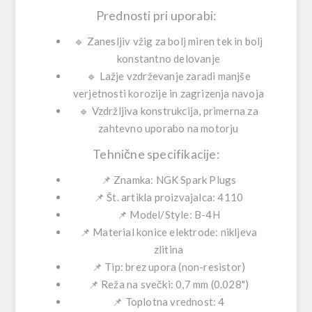
Prednosti pri uporabi:
🔹 Zanesljiv vžig za bolj miren tek in bolj
konstantno delovanje
🔹 Lažje vzdrževanje zaradi manjše
verjetnosti korozije in zagrizenja navoja
🔹 Vzdržljiva konstrukcija, primerna za
zahtevno uporabo na motorju
Tehnične specifikacije:
📌 Znamka: NGK Spark Plugs
📌 Št. artikla proizvajalca: 4110
📌 Model/Style: B-4H
📌 Material konice elektrode: nikljeva
zlitina
📌 Tip: brez upora (non-resistor)
📌 Reža na svečki: 0,7 mm (0.028")
📌 Toplotna vrednost: 4