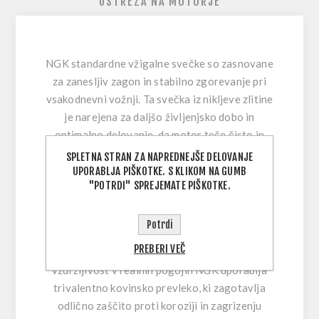
USTREZA NA MOTORJE
NGK standardne vžigalne svečke so zasnovane
za zanesljiv zagon in stabilno zgorevanje pri
vsakodnevni vožnji. Ta svečka iz nikljeve zlitine
je narejena za daljšo življenjsko dobo in
optimalno delovanje, da motor teče čisto in
enakomerno.
SPLETNA STRAN ZA NAPREDNEJŠE DELOVANJE
UPORABLJA PIŠKOTKE. S KLIKOM NA GUMB
Bakreno jedro omogoča učinkovito odvajanje
"POTRDI" SPREJEMATE PIŠKOTKE.
toplote in zmanjšuje tveganje pregrevanja,
medtem ko izolator iz čiste aluminijevo-
Potrdi
silikatne keramike nudi visoko trdnost in boljši
PREBERI VEČ
prenos toplote. Za lažji servis in večjo
vzdržljivost v realnih pogojih NGK uporablja
trivalentno kovinsko prevleko, ki zagotavlja
odlično zaščito proti koroziji in zagrizenju