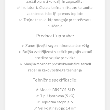
zaščito proti koroziji in zagozditvi
✅ Izolator iz čiste alumina-silikatne keramike
za trdnost in boljši prenos toplote
✅ Trojna tesnila, ki pomagajo preprečevati
puščanje
Prednosti uporabe:
🔹 Zanesljivejši zagon in konstanten vžig
🔹 Boljša vzdržljivost v težkih pogojih zaradi
protikorozijske prevleke
🔹 Manjša možnost preskoka/misfire zaradi
reber in kakovostnega tesnjenja
Tehnične specifikacije:
📌 Model: BR9ECS-SLD
📌 Tip: Uporovna (5 kΩ)
📌 Toplotna stopnja: 9
📌 Velikost navoja: 14 mm