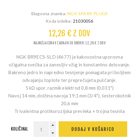
Blagovna znamka:
NGK SPARK PLUGS
Koda izdelka:
21030056
12,26 € Z DDV
NAJNIŽJA CENA V ZADNJIH 30 DNEVIH: 12,26 € Z DDV
NGK BR9ECS-SLD (4677) je kakovostna uporovna
vžigalna svečka za zanesljiv vžig in konstantno delovanje.
Bakreno jedro in napredno tesnjenje pomagata pri boljšem
odvajanju toplote ter preprečujeta puščanje.
5 kΩ upor, razmik elektrod 0,8 mm (0.031")
Navoj 14 mm, dolžina navoja 19,1 mm (3/4"), šesterokotnik
20,6 mm
Trivalentna protikorozijska prevleka + trojna tesnila
KOLIČINA:
DODAJ V KOŠARICO