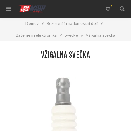
0
Domov
/
Rezervni in nadomestni deli
/
Baterije in elektronika
/
Svečke
/
Vžigalna svečka
VŽIGALNA SVEČKA