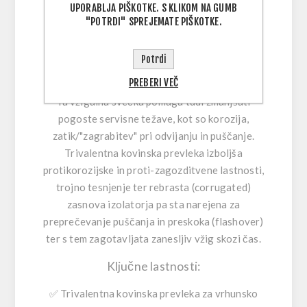
Zaradi bakrenega jedra in kakovostnih
UPORABLJA PIŠKOTKE. S KLIKOM NA GUMB
"POTRDI" SPREJEMATE PIŠKOTKE.
izolatorskih materialov učinkovito odvaja
toploto ter podpira enakomerno izgorevanje—
idealno, ko želiš, da motor teče čisto in
Potrdi
zanesljivo.
PREBERI VEČ
Ta vžigalna svečka pomaga tudi zmanjšati
pogoste servisne težave, kot so korozija,
zatik/"zagrabitev" pri odvijanju in puščanje.
Trivalentna kovinska prevleka izboljša
protikorozijske in proti-zagozditvene lastnosti,
trojno tesnjenje ter rebrasta (corrugated)
zasnova izolatorja pa sta narejena za
preprečevanje puščanja in preskoka (flashover)
ter s tem zagotavljata zanesljiv vžig skozi čas.
Ključne lastnosti:
✅ Trivalentna kovinska prevleka za vrhunsko