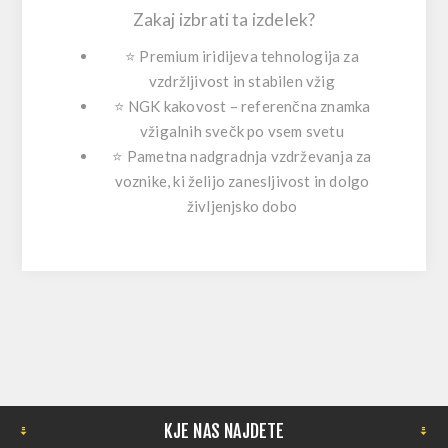
Zakaj izbrati ta izdelek?
⭐
Premium iridijeva tehnologija
za
vzdržljivost in stabilen vžig
⭐
NGK kakovost
– referenčna znamka
vžigalnih svečk po vsem svetu
⭐
Pametna nadgradnja vzdrževanja
za
voznike, ki želijo zanesljivost in dolgo
življenjsko dobo
KJE NAS NAJDETE