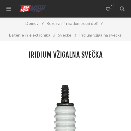
0
Domov
/
Rezervni in nadomestni deli
/
Baterije in elektronika
/
Svečke
/
Iridium vžigalna svečka
IRIDIUM VŽIGALNA SVEČKA