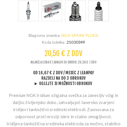
Blagovna znamka:
NGK SPARK PLUGS
Koda izdelka:
21030349
20,56 € Z DDV
NAJNIŽJA CENA V ZADNJIH 30 DNEVIH: 20,56 € Z DDV
OD
16,67 € Z DDV
/ MESEC
Z LEANPAY
RAZDELI NA DO 3 OBROKOV
OGLEJTE SI MOŽNOSTI OBROKOV
Premium NGK Iridium vžigalna svečka za zanesljiv vžig in
daljšo življenjsko dobo, zahvaljujoč lasersko zvarjeni
iridijevi tankožični sredinski elektrodi. Zasnovana za
odpornost proti eroziji iskre in stalno zmogljivost.
Iridijeva tankožična
sredinska elektroda za močno, stabilno