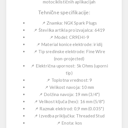
motociklističnih aplikacijah
Tehnične specifikacije:
📌 Znamka: NGK Spark Plugs
📌 Številka artikla proizvajalca: 6419
📌 Model: CR9EHI-9
📌 Material konice elektrode: iridij
📌 Tip sredinske elektrode: Fine Wire
(non-projected)
📌 Električna upornost: 5k Ohms (uporni
tip)
📌 Toplotna vrednost: 9
📌 Velikost navoja: 10 mm
📌 Dolžina navoja: 19 mm (3/4")
📌 Velikost ključa (hex): 16 mm (5/8")
📌 Razmak elektrod: 0,9 mm (0.035")
📌 Izvedba priključka: Threaded Stud
📌 Enota: kos