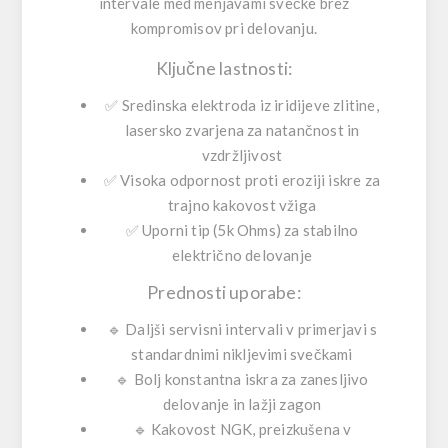
intervale med menjavami svečke brez
kompromisov pri delovanju.
Ključne lastnosti:
✅
Sredinska elektroda iz iridijeve zlitine
,
lasersko zvarjena za natančnost in
vzdržljivost
✅
Visoka odpornost proti eroziji iskre
za
trajno kakovost vžiga
✅
Uporni tip (5k Ohms)
za stabilno
električno delovanje
Prednosti uporabe:
🔹
Daljši servisni intervali
v primerjavi s
standardnimi nikljevimi svečkami
🔹
Bolj konstantna iskra
za zanesljivo
delovanje in lažji zagon
🔹
Kakovost NGK
, preizkušena v