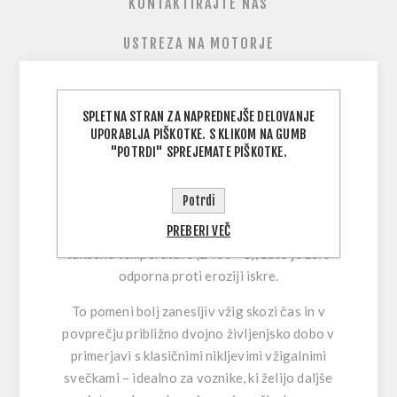
KONTAKTIRAJTE NAS
USTREZA NA MOTORJE
SPLETNA STRAN ZA NAPREDNEJŠE DELOVANJE
Zagotovite si dosledne zagone in zanesljivo
UPORABLJA PIŠKOTKE. S KLIKOM NA GUMB
delovanje
z NGK Iridium vžigalno svečko – eno
"POTRDI" SPREJEMATE PIŠKOTKE.
najkakovostnejših tehničnih rešitev v NGK
ponudbi. Na sredinski elektrodi uporablja
Potrdi
lasersko zvarjeno konico iz iridijeve zlitine,
PREBERI VEČ
izbrano zaradi izjemne trdote in zelo visoke
tališčne temperature (2450 °C), zato je zelo
odporna proti eroziji iskre.
To pomeni
bolj zanesljiv vžig skozi čas
in v
povprečju
približno dvojno življenjsko dobo
v
primerjavi s klasičnimi nikljevimi vžigalnimi
svečkami – idealno za voznike, ki želijo daljše