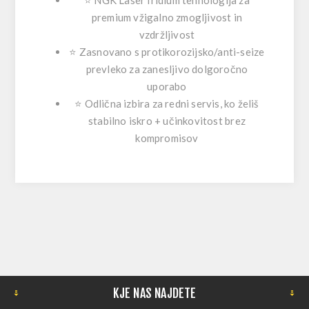
⭐ NGK Laser Iridium tehnologija za
premium vžigalno zmogljivost
in
vzdržljivost
⭐ Zasnovano s
protikorozijsko/anti-seize
prevleko
za zanesljivo dolgoročno
uporabo
⭐ Odlična izbira za redni servis, ko želiš
stabilno iskro + učinkovitost
brez
kompromisov
KJE NAS NAJDETE