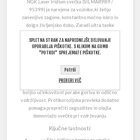
NGK Laser Iridium svečka (SILMAR9B9 /
95399)
je narejena za voznike, ki želijo
zanesljive zagone, konstantno močno iskro in
dolgo življenjsko dobo. Zaradi ultra tanke
iridijeve sredinske elektrode (fine-wire) svečka
SPLETNA STRAN ZA NAPREDNEJŠE DELOVANJE
potrebuje manj napetosti za vžig, zato vžigalni
UPORABLJA PIŠKOTKE. S KLIKOM NA GUMB
sistem deluje učinkoviteje, izgorevanje pa
"POTRDI" SPREJEMATE PIŠKOTKE.
ostaja stabilno tudi skozi čas.
Ne glede na to, ali osvežuješ servisne dele ali
Potrdi
loviš bolj gladko delovanje, Laser Iridium
PREBERI VEČ
zasnova podpira
oster odziv pri pospeševanju
,
boljšo
učinkovitost porabe goriva
in odlično
vzdržljivost. Protikorozijska prevleka dodatno
pomaga preprečiti zagozditev in olajša
demontažo svečke pri vzdrževanju.
Ključne lastnosti:
✅
Fina iridijeva konica
za visoko