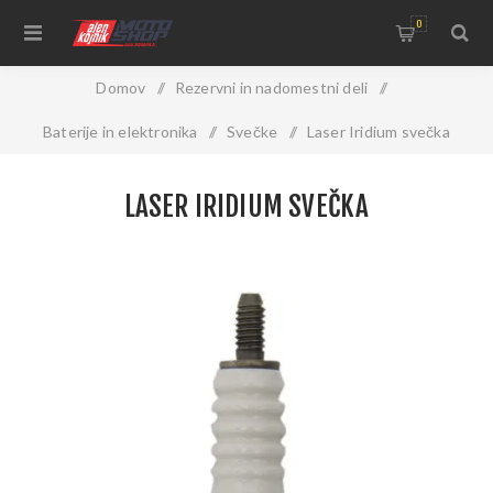
0
Domov
/
Rezervni in nadomestni deli
/
Baterije in elektronika
/
Svečke
/
Laser Iridium svečka
LASER IRIDIUM SVEČKA