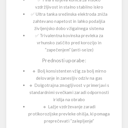
vzdržljivost in stalno stabilno iskro
✅
Ultra tanka sredinska elektroda
zniža
zahtevano napetost in lahko podaljša
življenjsko dobo vžigalnega sistema
✅
Trivalentna kovinska prevleka
za
vrhunsko zaščito pred korozijo in
“zapečenjem” (anti-seize)
Prednosti uporabe:
🔹
Bolj konsistenten vžig
za bolj mirno
delovanje in zanesljiv odziv na gas
🔹
Dolgotrajna zmogljivost
v primerjavi s
standardnimi svečkami zaradi odpornosti
iridija na obrabo
🔹
Lažje vzdrževanje
zaradi
protikorozijske prevleke ohišja, ki pomaga
preprečevati “zalepljenje”