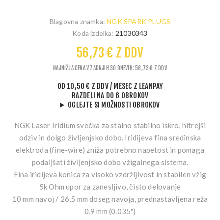
Blagovna znamka:
NGK SPARK PLUGS
Koda izdelka:
21030343
56,73 € Z DDV
NAJNIŽJA CENA V ZADNJIH 30 DNEVIH: 56,73 € Z DDV
OD
10,50 € Z DDV
/ MESEC
Z LEANPAY
RAZDELI NA DO 6 OBROKOV
OGLEJTE SI MOŽNOSTI OBROKOV
NGK Laser Iridium svečka za stalno stabilno iskro, hitrejši
odziv in dolgo življenjsko dobo. Iridijeva fina sredinska
elektroda (fine-wire) zniža potrebno napetost in pomaga
podaljšati življenjsko dobo vžigalnega sistema.
Fina iridijeva konica
za visoko vzdržljivost in stabilen vžig
5k Ohm upor
za zanesljivo, čisto delovanje
10 mm navoj / 26,5 mm doseg navoja
, prednastavljena reža
0,9 mm (0.035")