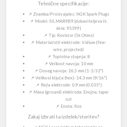
Tehnične specifikacije:
📌 Znamka/Proizvajalec:
NGK Spark Plugs
📌 Model:
SILMAR9B9
(dobaviteljeva št.
dela:
95399
)
📌 Tip:
Resistor
(
5k Ohms
)
📌 Material/stil elektrode:
Iridium
(fine-
wire, projected)
📌 Toplotna stopnja:
8
📌 Velikost navoja:
10 mm
📌 Doseg navoja:
26,5 mm (1-1/32")
📌 Velikost ključa (hex):
14,3 mm (9/16")
📌 Reža elektrode:
0,9 mm (0.035")
📌 Masa (ground) elektroda:
Enojna
,
taper
cut
📌 Enota:
Kos
Zakaj izbrati ta izdelek/storitev?