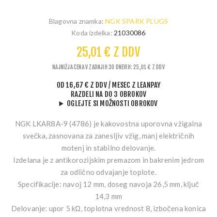
Blagovna znamka:
NGK SPARK PLUGS
Koda izdelka:
21030086
25,01 € Z DDV
NAJNIŽJA CENA V ZADNJIH 30 DNEVIH: 25,01 € Z DDV
OD
16,67 € Z DDV
/ MESEC
Z LEANPAY
RAZDELI NA DO 3 OBROKOV
OGLEJTE SI MOŽNOSTI OBROKOV
NGK LKAR8A-9 (4786) je kakovostna uporovna vžigalna
svečka, zasnovana za zanesljiv vžig, manj električnih
motenj in stabilno delovanje.
Izdelana je z antikorozijskim premazom in bakrenim jedrom
za odlično odvajanje toplote.
Specifikacije:
navoj 12 mm, doseg navoja 26,5 mm, ključ
14,3 mm
Delovanje:
upor 5 kΩ, toplotna vrednost 8, izbočena konica