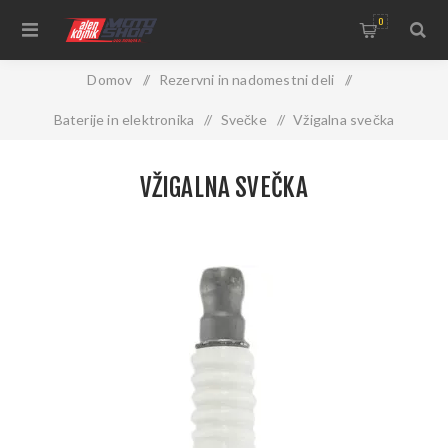
0
Domov
/
Rezervni in nadomestni deli
/
Baterije in elektronika
/
Svečke
/
Vžigalna svečka
VŽIGALNA SVEČKA