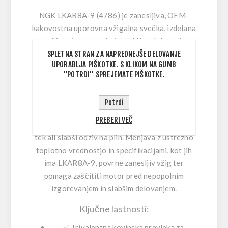
NGK LKAR8A-9 (4786)
je zanesljiva, OEM-
kakovostna
uporovna vžigalna svečka
, izdelana
za čisto izgorevanje in stabilno delovanje
motorja. Zasnovana je za enakomerno energijo
SPLETNA STRAN ZA NAPREDNEJŠE DELOVANJE
UPORABLJA PIŠKOTKE. S KLIKOM NA GUMB
iskre, kar pomaga, da motor lažje vžge, teče
"POTRDI" SPREJEMATE PIŠKOTKE.
bolj mirno in ohranja močno zmogljivost tudi v
zahtevnih voznih pogojih.
Potrdi
Ko je svečka obrabljena, lahko opaziš težje
PREBERI VEČ
vžiganje, preskakovanje vžiga, nemiren prosti
tek ali slabši odziv na plin. Menjava z ustrezno
toplotno vrednostjo in specifikacijami, kot jih
ima LKAR8A-9, povrne zanesljiv vžig ter
pomaga zaščititi motor pred nepopolnim
izgorevanjem in slabšim delovanjem.
Ključne lastnosti:
✅
Trivalentna kovinska prevleka
za