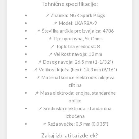
Tehnične specifikacije:
📌 Znamka: NGK Spark Plugs
📌 Model: LKAR8A-9
📌 Številka artikla proizvajalca: 4786
📌 Tip: uporovna, 5k Ohms
📌 Toplotna vrednost: 8
📌 Velikost navoja: 12 mm
📌 Doseg navoja: 26,5 mm (1-1/32")
📌 Velikost ključa (hex): 14,3 mm (9/16")
📌 Material konice elektrode: nikljeva
zlitina
📌 Masa elektroda: enojna, standardne
oblike
📌 Sredinska elektroda: standardna,
izbočena
📌 Reža svečke: 0,9 mm (0.035")
Zakaj izbrati ta izdelek?