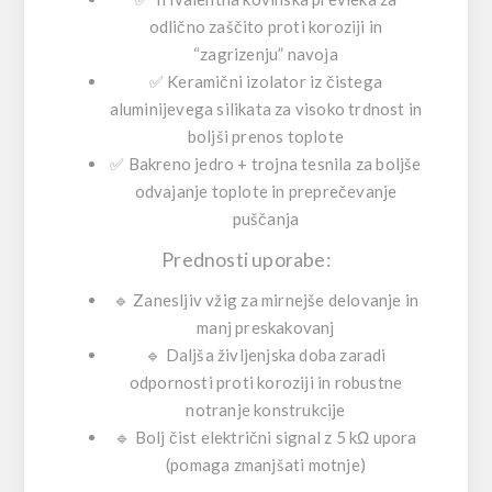
odlično zaščito proti koroziji in
“zagrizenju” navoja
✅
Keramični izolator iz čistega
aluminijevega silikata
za visoko trdnost in
boljši prenos toplote
✅
Bakreno jedro + trojna tesnila
za boljše
odvajanje toplote in preprečevanje
puščanja
Prednosti uporabe:
🔹
Zanesljiv vžig
za mirnejše delovanje in
manj preskakovanj
🔹
Daljša življenjska doba
zaradi
odpornosti proti koroziji in robustne
notranje konstrukcije
🔹
Bolj čist električni signal
z 5 kΩ upora
(pomaga zmanjšati motnje)