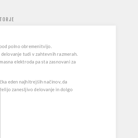
TORJE
 pod polno obremenitvijo.
o delovanje tudi v zahtevnih razmerah.
 masna elektroda pa sta zasnovani za
ečka eden najhitrejših načinov, da
želijo zanesljivo delovanje in dolgo