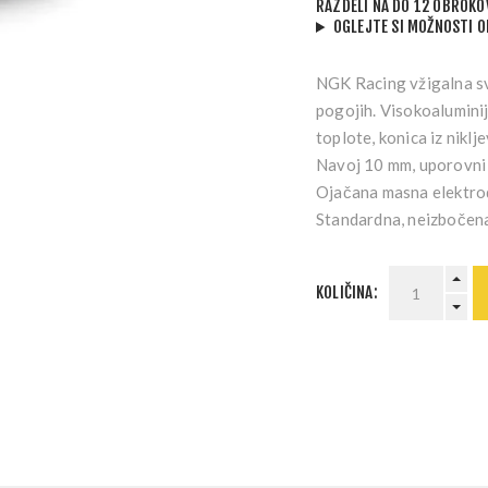
RAZDELI NA DO 12 OBROKO
OGLEJTE SI MOŽNOSTI 
NGK Racing vžigalna sv
pogojih. Visokoalumini
toplote, konica iz niklj
Navoj 10 mm, uporovni 
Ojačana masna elektro
Standardna, neizbočena 
KOLIČINA: