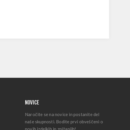
NOVICE
Naročite se na novice in postanite del
naše skupnosti. Bodite prvi obveščeni o
novih izdelkih in znižanjih!