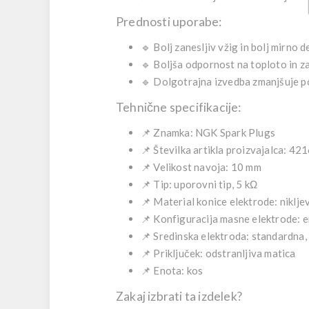
Prednosti uporabe:
🔹 Bolj zanesljiv vžig in bolj mirno
🔹 Boljša odpornost na toploto in 
🔹 Dolgotrajna izvedba zmanjšuje 
Tehnične specifikacije:
📌 Znamka: NGK Spark Plugs
📌 Številka artikla proizvajalca: 42
📌 Velikost navoja: 10 mm
📌 Tip: uporovni tip, 5 kΩ
📌 Material konice elektrode: nikljev
📌 Konfiguracija masne elektrode: e
📌 Sredinska elektroda: standardna
📌 Priključek: odstranljiva matica
📌 Enota: kos
Zakaj izbrati ta izdelek?