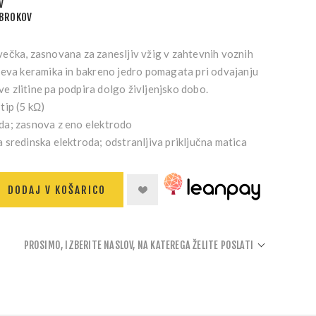
V
OBROKOV
ečka, zasnovana za zanesljiv vžig v zahtevnih voznih
jeva keramika in bakreno jedro pomagata pri odvajanju
eve zlitine pa podpira dolgo življenjsko dobo.
tip (5 kΩ)
da; zasnova z eno elektrodo
sredinska elektroda; odstranljiva priključna matica
DODAJ V KOŠARICO
PROSIMO, IZBERITE NASLOV, NA KATEREGA ŽELITE POSLATI