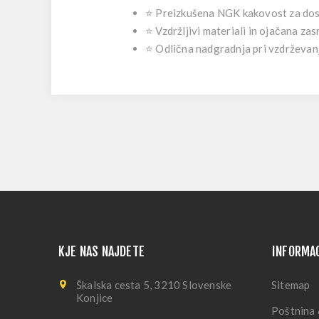
⭐ Preizkušena NGK kakovost za dos
⭐ Vzdržljivi materiali in ojačana za
⭐ Odlična nadgradnja pri vzdrževan
KJE NAS NAJDETE
INFORMA
Škalska cesta 5, 3210 Slovenske
Sitemap
Konjice
Poštnina 