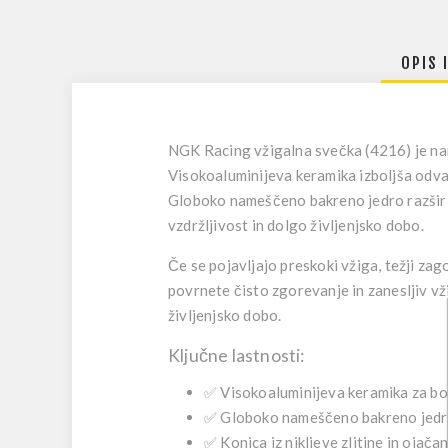
OPIS 
NGK Racing vžigalna svečka (4216)
je na
Visokoaluminijeva keramika izboljša odvaj
Globoko nameščeno bakreno jedro razširi 
vzdržljivost in dolgo življenjsko dobo.
Če se pojavljajo preskoki vžiga, težji zag
povrnete čisto zgorevanje in zanesljiv vži
življenjsko dobo.
Ključne lastnosti:
✅ Visokoaluminijeva keramika za bolj
✅ Globoko nameščeno bakreno jedro
✅ Konica iz nikljeve zlitine in ojač