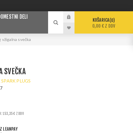
DOMESTNI DELI
KOŠARICA
0
0,00 € Z DDV
 vžigalna svečka
A SVEČKA
 SPARK PLUGS
17
H: 153,35 € Z DDV
Z LEANPAY