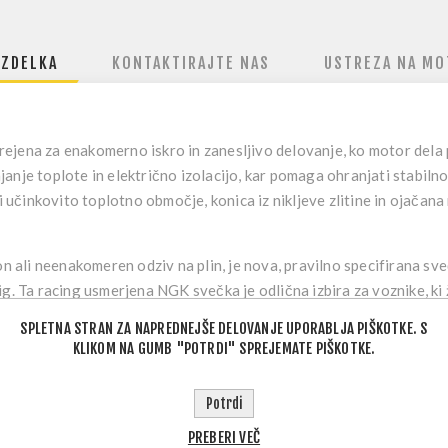
IZDELKA
KONTAKTIRAJTE NAS
USTREZA NA MO
rejena za enakomerno iskro in zanesljivo delovanje, ko motor dela
anje toplote in električno izolacijo, kar pomaga ohranjati stabiln
učinkovito toplotno območje, konica iz nikljeve zlitine in ojačana
on ali neenakomeren odziv na plin, je nova, pravilno specifirana sv
g. Ta racing usmerjena NGK svečka je odlična izbira za voznike, ki 
SPLETNA STRAN ZA NAPREDNEJŠE DELOVANJE UPORABLJA PIŠKOTKE. S
KLIKOM NA GUMB "POTRDI" SPREJEMATE PIŠKOTKE.
še odvajanje toplote in električno izolacijo
Potrdi
 za širše toplotno območje
PREBERI VEČ
ana masna elektroda za daljšo življenjsko dobo