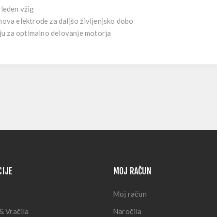
leden vžig
snova elektrode za daljšo življenjsko dobo
ju za optimalno delovanje motorja
CIJE
MOJ RAČUN
Moj račun
& Vračila
Naročila