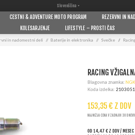
CESTNI & ADVENTURE MOTO PROGRAM
REZERVNI IN NA
KOLESARJENJE
LIFESTYLE – PROSTI ČAS
vni in nadomestni deli
/
Baterije in elektronika
/
Svečke
/
Racing
RACING VŽIGALN
Blagovna znamka:
NGK
Koda izdelka:
210305
153,35 € Z DDV
NAJNIŽJA CENA V ZADNJIH 30 DNEVI
OD
14,47 € Z DDV
/ MESEC