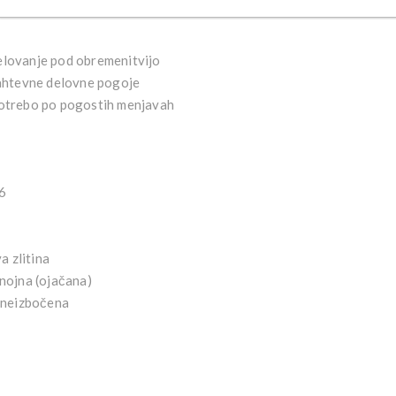
 delovanje pod obremenitvijo
zahtevne delovne pogoje
potrebo po pogostih menjavah
16
a zlitina
nojna (ojačana)
, neizbočena