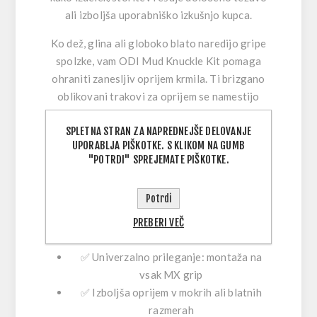
ali izboljša uporabniško izkušnjo kupca.
Ko dež, glina ali globoko blato naredijo gripe
spolzke, vam
ODI Mud Knuckle Kit
pomaga
ohraniti zanesljiv oprijem krmila. Ti brizgano
oblikovani trakovi za oprijem se namestijo
praktično na vsak MX grip in se pritrdijo s
SPLETNA STRAN ZA NAPREDNEJŠE DELOVANJE
priloženo nerjavečo varovalno žico, kar
UPORABLJA PIŠKOTKE. S KLIKOM NA GUMB
zagotovi dodaten “bite” točno takrat, ko ga
"POTRDI" SPREJEMATE PIŠKOTKE.
najbolj potrebujete. Preprosta nadgradnja za
voznike, ki želijo več nadzora in manj
Potrdi
utrujenosti rok v slabih razmerah.
PREBERI VEČ
Ključne lastnosti:
✅ Univerzalno prileganje: montaža na
vsak MX grip
✅ Izboljša oprijem v
mokrih ali blatnih
razmerah