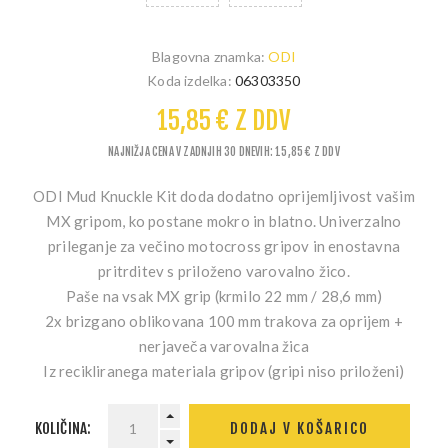
Blagovna znamka:
ODI
Koda izdelka:
06303350
15,85 € Z DDV
NAJNIŽJA CENA V ZADNJIH 30 DNEVIH: 15,85 € Z DDV
ODI Mud Knuckle Kit doda dodatno oprijemljivost vašim
MX gripom, ko postane mokro in blatno. Univerzalno
prileganje za večino motocross gripov in enostavna
pritrditev s priloženo varovalno žico.
Paše na vsak MX grip (krmilo 22 mm / 28,6 mm)
2x brizgano oblikovana 100 mm trakova za oprijem +
nerjaveča varovalna žica
Iz recikliranega materiala gripov (gripi niso priloženi)
KOLIČINA:
DODAJ V KOŠARICO