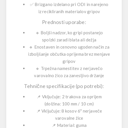
✅ Brizgano izdelano pri
ODI
in narejeno
iz recikliranih materialov gripov
Prednosti uporabe:
🔹 Boljši nadzor, ko gripi postanejo
spolzki zaradi blata ali dežja
🔹 Enostaven in cenovno ugoden način za
izboljšanje občutka oprijema brez menjave
gripov
🔹 Trpežna namestitev z nerjavečo
varovalno žico za zanesljivo držanje
Tehnične specifikacije (po potrebi):
📌 Vključuje:
2
trakova za oprijem
(dolžina:
100 mm / 10 cm
)
📌 Vključuje:
8
kosov
6" nerjaveče
varovalne žice
📌 Material:
guma