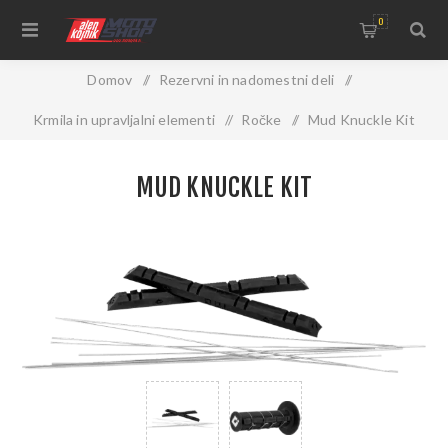
0
Domov
/
Rezervni in nadomestni deli
/
Krmila in upravljalni elementi
/
Ročke
/
Mud Knuckle Kit
MUD KNUCKLE KIT