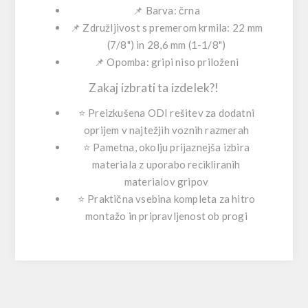
📌 Barva:
črna
📌 Združljivost s premerom krmila:
22 mm
(7/8")
in
28,6 mm (1-1/8")
📌 Opomba:
gripi niso priloženi
Zakaj izbrati ta izdelek?!
⭐ Preizkušena ODI rešitev za dodatni
oprijem v najtežjih voznih razmerah
⭐ Pametna, okolju prijaznejša izbira
materiala z uporabo recikliranih
materialov gripov
⭐ Praktična vsebina kompleta za hitro
montažo in pripravljenost ob progi