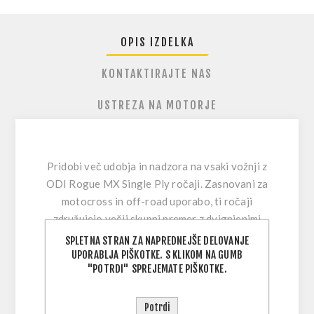
OPIS IZDELKA
KONTAKTIRAJTE NAS
USTREZA NA MOTORJE
Pridobi več udobja in nadzora na vsaki vožnji z
ODI Rogue MX Single Ply ročaji.
Zasnovani za
motocross in off-road uporabo, ti ročaji
združujejo večji skupni premer z dvignjenimi
blažilnimi blazinicami, ki pomagajo absorbirati
SPLETNA STRAN ZA NAPREDNEJŠE DELOVANJE
udarce in zmanjšati vibracije. Rezultat je manj
UPORABLJA PIŠKOTKE. S KLIKOM NA GUMB
"POTRDI" SPREJEMATE PIŠKOTKE.
utrujenosti rok in bolj samozavesten oprijem,
ko postane proga razbita ali je teren neraven.
Potrdi