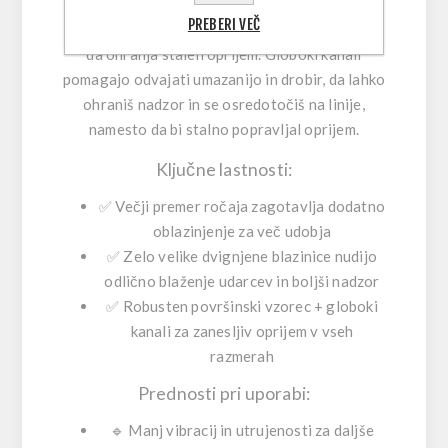
Ko se razmere spremenijo—prah, roost ali blato
PREBERI VEČ
—je površinski vzorec Rogue MX narejen tako,
da ohranja stalen oprijem. Globoki kanali
pomagajo odvajati umazanijo in drobir, da lahko
ohraniš nadzor in se osredotočiš na linije,
namesto da bi stalno popravljal oprijem.
Ključne lastnosti:
✅
Večji premer ročaja
zagotavlja dodatno
oblazinjenje za več udobja
✅
Zelo velike dvignjene blazinice
nudijo
odlično blaženje udarcev in boljši nadzor
✅
Robusten površinski vzorec + globoki
kanali
za zanesljiv oprijem v vseh
razmerah
Prednosti pri uporabi:
🔹
Manj vibracij in utrujenosti
za daljše