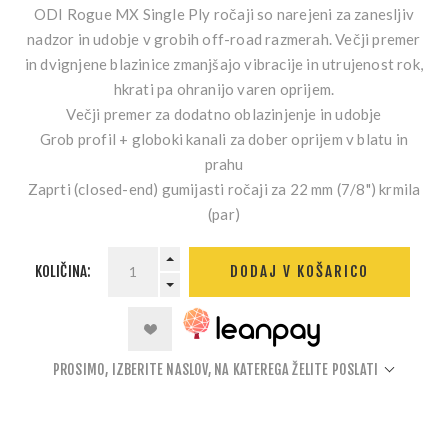
ODI Rogue MX Single Ply ročaji so narejeni za zanesljiv
nadzor in udobje v grobih off-road razmerah. Večji premer
in dvignjene blazinice zmanjšajo vibracije in utrujenost rok,
hkrati pa ohranijo varen oprijem.
Večji premer za dodatno oblazinjenje in udobje
Grob profil + globoki kanali za dober oprijem v blatu in
prahu
Zaprti (closed-end) gumijasti ročaji za 22 mm (7/8") krmila
(par)
KOLIČINA:
DODAJ V KOŠARICO
PROSIMO, IZBERITE NASLOV, NA KATEREGA ŽELITE POSLATI