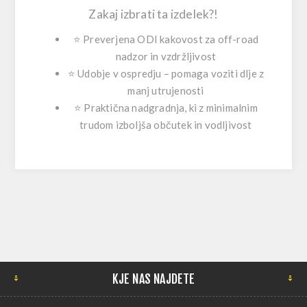
Zakaj izbrati ta izdelek?!
⭐ Preverjena ODI kakovost za off-road
nadzor in vzdržljivost
⭐ Udobje v ospredju – pomaga voziti dlje z
manj utrujenosti
⭐ Praktična nadgradnja, ki z minimalnim
trudom izboljša občutek in vodljivost
KJE NAS NAJDETE