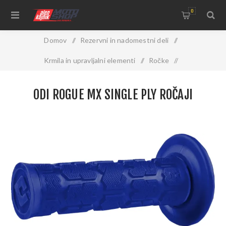
0
Domov
/
Rezervni in nadomestni deli
/
Krmila in upravljalni elementi
/
Ročke
/
ODI Rogue MX Single Ply ročaji
ODI ROGUE MX SINGLE PLY ROČAJI