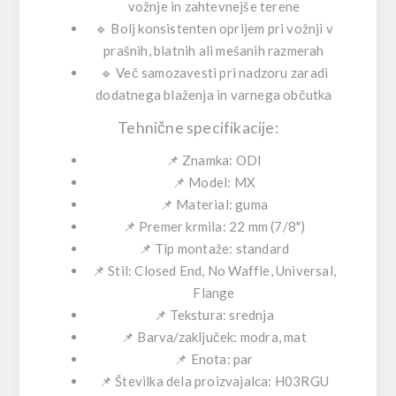
vožnje in zahtevnejše terene
🔹
Bolj konsistenten oprijem
pri vožnji v
prašnih, blatnih ali mešanih razmerah
🔹
Več samozavesti pri nadzoru
zaradi
dodatnega blaženja in varnega občutka
Tehnične specifikacije:
📌 Znamka: ODI
📌 Model: MX
📌 Material: guma
📌 Premer krmila: 22 mm (7/8")
📌 Tip montaže: standard
📌 Stil: Closed End, No Waffle, Universal,
Flange
📌 Tekstura: srednja
📌 Barva/zaključek: modra, mat
📌 Enota: par
📌 Številka dela proizvajalca: H03RGU