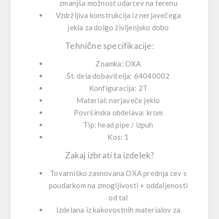
zmanjša možnost udarcev na terenu
Vzdržljiva konstrukcija iz nerjavečega
jekla za dolgo življenjsko dobo
Tehnične specifikacije:
Znamka:
OXA
Št. dela dobavitelja:
64040002
Konfiguracija:
2T
Material:
nerjaveče jeklo
Površinska obdelava:
krom
Tip:
head pipe / izpuh
Kos:
1
Zakaj izbrati ta izdelek?
Tovarniško zasnovana OXA prednja cev s
poudarkom na
zmogljivosti + oddaljenosti
od tal
Izdelana iz kakovostnih materialov za