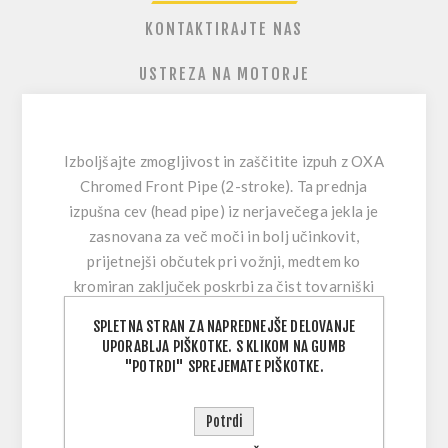
KONTAKTIRAJTE NAS
USTREZA NA MOTORJE
Izboljšajte zmogljivost in zaščitite izpuh z
OXA
Chromed Front Pipe (2-stroke)
. Ta prednja
izpušna cev (head pipe) iz nerjavečega jekla je
zasnovana za
več moči
in bolj učinkovit,
prijetnejši občutek pri vožnji, medtem ko
kromiran zaključek
poskrbi za čist tovarniški
videz ter pomaga pri odpornosti proti koroziji.
SPLETNA STRAN ZA NAPREDNEJŠE DELOVANJE
Tovarniško razvita oblika je narejena tudi za
UPORABLJA PIŠKOTKE. S KLIKOM NA GUMB
večjo oddaljenost od tal
, kar zmanjša
"POTRDI" SPREJEMATE PIŠKOTKE.
izpostavljenost pogostim udarcem kamenja,
kolesnic in ovir na trailu.
Potrdi