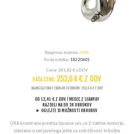
Blagovna znamka:
OXA
Koda izdelka:
18220601
Cena:
281,82 € z DDV
253,64 € Z DDV
VAŠA CENA:
NAJNIŽJA CENA V ZADNJIH 30 DNEVIH: 253,64 € Z DDV
OD
12,41 € Z DDV
/ MESEC
Z LEANPAY
RAZDELI NA DO 24 OBROKOV
OGLEJTE SI MOŽNOSTI OBROKOV
OXA kromirana prednja izpušna cev za 2-taktne motorje,
izdelana iz nerjavečega jekla za vzdržljivost in boljše