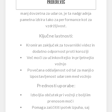
Če vozite motokros ali enduro in želite
PREBERI VEČ
trpežnejšo, bolj zmogljivo prednjo cev, ki bo
manj dovzetna za udarce, je ta nadgradnja
pametna izbira tako za performance kot za
vzdržljivost.
Ključne lastnosti:
Kromiran zaključek
za tovarniški videz in
dodatno odpornost proti koroziji
Več moči
za učinkovitejšo in prijetnejšo
vožnjo
Povečana oddaljenost od tal
za manjšo
izpostavljenost udarcem med vožnjo
Prednosti uporabe:
Izboljša občutek pri vožnji z boljšim
prenosom moči
Pomaga zaščititi potek izpuha, saj