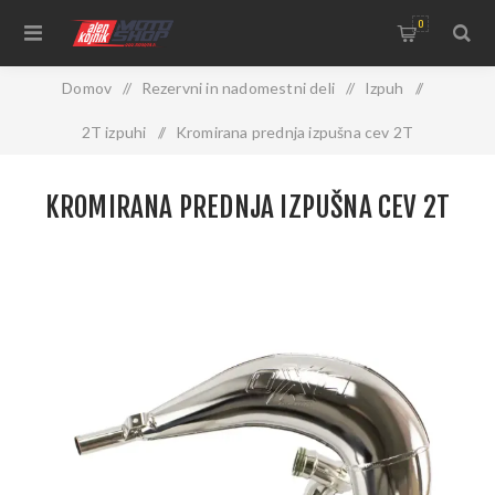
0
Domov
/
Rezervni in nadomestni deli
/
Izpuh
/
2T izpuhi
/
Kromirana prednja izpušna cev 2T
KROMIRANA PREDNJA IZPUŠNA CEV 2T