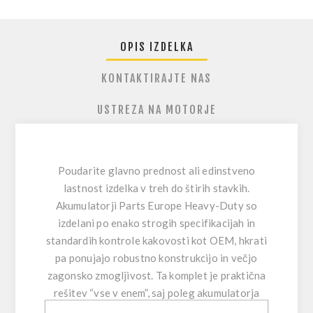
OPIS IZDELKA
KONTAKTIRAJTE NAS
USTREZA NA MOTORJE
Poudarite glavno prednost ali edinstveno
lastnost izdelka v treh do štirih stavkih.
Akumulatorji Parts Europe Heavy-Duty so
izdelani po enako strogih specifikacijah in
standardih kontrole kakovosti kot OEM, hkrati
pa ponujajo robustno konstrukcijo in večjo
zagonsko zmogljivost. Ta komplet je praktična
rešitev “vse v enem”, saj poleg akumulatorja
vključuje tudi komponente za aktivacijo in