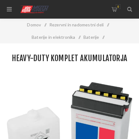
0
Domov
/
Rezervni in nadomestni deli
/
Baterije in elektronika
/
Baterije
/
Heavy-Duty komplet akumulatorja
HEAVY-DUTY KOMPLET AKUMULATORJA