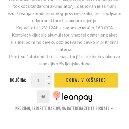
tok kot standardni akumulatorji. Zasnovan je za manj
vzdrževanja zaradi tehnologije svinec-kalcij ter izboljšane
odpornosti proti samopraznjenju.
Kapaciteta
12V 12Ah
z zagonsko močjo
160 CCA
Komplet vključuje
akumulator, vnaprej odmerjen paket
kisline, polnilno cevko, odzračevalno cevko in pritrdilni
material
Proti-sulfatni
dodatki + separatorji iz steklenih vlaken za
zanesljivo življenjsko dobo
KOLIČINA:
DODAJ V KOŠARICO
PROSIMO, IZBERITE NASLOV, NA KATEREGA ŽELITE POSLATI