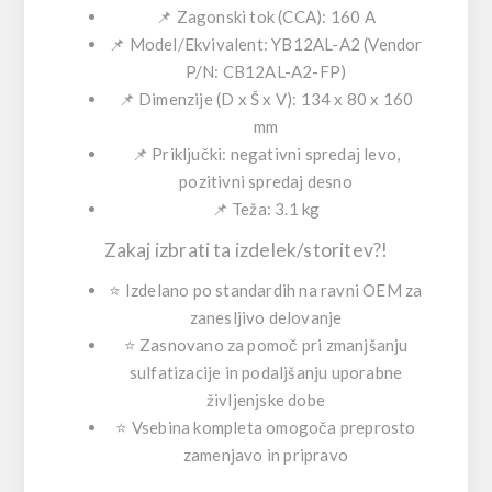
📌 Zagonski tok (CCA):
160 A
📌 Model/Ekvivalent:
YB12AL-A2
(Vendor
P/N:
CB12AL-A2-FP
)
📌 Dimenzije (D x Š x V):
134 x 80 x 160
mm
📌 Priključki:
negativni spredaj levo
,
pozitivni spredaj desno
📌 Teža:
3.1 kg
Zakaj izbrati ta izdelek/storitev?!
⭐ Izdelano po
standardih na ravni OEM
za
zanesljivo delovanje
⭐ Zasnovano za pomoč pri
zmanjšanju
sulfatizacije
in podaljšanju uporabne
življenjske dobe
⭐ Vsebina kompleta omogoča
preprosto
zamenjavo in pripravo