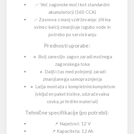
✅
Več zagonske moči
kot standardni
akumulatorji (160 CCA)
✅
Zasnova z manj vzdrževanja
: zlitina
svinec-kalcij zmanjšuje izgubo vode in
potrebo po servisiranju
Prednosti uporabe:
🔹
Bolj zanesljiv zagon
zaradi močnega
zagonskega toka
🔹
Daljši čas med polnjenji
zaradi
zmanjšanega samopraznjenja
🔹
Lažja montaža
s kompletnim kompletom
(vključen paket kisline, odzračevalna
cevka, pritrdilni material)
Tehnične specifikacije (po potrebi):
📌 Napetost:
12 V
📌 Kapaciteta:
12 Ah