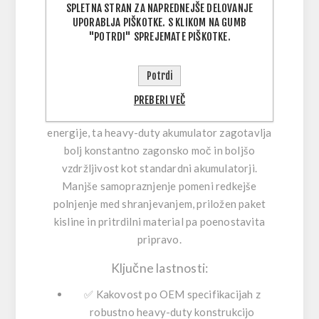
SPLETNA STRAN ZA NAPREDNEJŠE DELOVANJE
montažo. Zaradi zlitine svinec-kalcij in proti-
UPORABLJA PIŠKOTKE. S KLIKOM NA GUMB
sulfatne kemije je zasnovan za manj
"POTRDI" SPREJEMATE PIŠKOTKE.
vzdrževanja ter daljše intervale med polnjenji.
Potrdi
Opišite, kako izdelek/storitev reši konkreten
problem ali izboljša uporabo.
Če se vaš motor
PREBERI VEČ
težje zaganja ali želite zanesljivejši vir
energije, ta heavy-duty akumulator zagotavlja
bolj konstantno zagonsko moč in boljšo
vzdržljivost kot standardni akumulatorji.
Manjše samopraznjenje pomeni redkejše
polnjenje med shranjevanjem, priložen paket
kisline in pritrdilni material pa poenostavita
pripravo.
Ključne lastnosti:
✅
Kakovost po OEM specifikacijah
z
robustno heavy-duty konstrukcijo