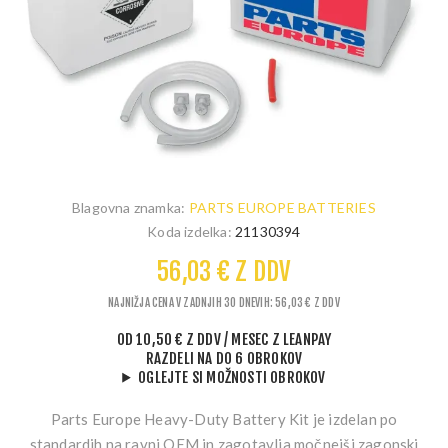
Blagovna znamka:
PARTS EUROPE BATTERIES
Koda izdelka:
21130394
56,03 € Z DDV
NAJNIŽJA CENA V ZADNJIH 30 DNEVIH: 56,03 € Z DDV
OD
10,50 € Z DDV
/ MESEC
Z LEANPAY
RAZDELI NA DO 6 OBROKOV
OGLEJTE SI MOŽNOSTI OBROKOV
Parts Europe Heavy-Duty Battery Kit je izdelan po
standardih na ravni OEM in zagotavlja močnejši zagonski