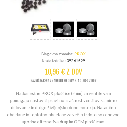
Blagovna znamka:
PROX
Koda izdelka:
09261599
10,96 € Z DDV
NAJNIŽJA CENA V ZADNJIH 30 DNEVIH: 10,96 € Z DDV
Nadomestne PROX ploščice (shim) za ventile vam
pomagajo nastaviti pravilno zračnost ventilov za mirno
delovanje in dolgo življenjsko dobo motorja. Natančno
obdelane in toplotno obdelane za večjo trdoto so cenovno
ugodna alternativa dragim OEM ploščicam.