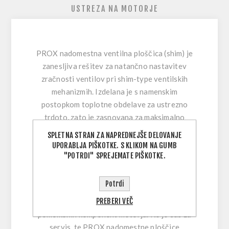
USTREZA NA MOTORJE
PROX nadomestna ventilna ploščica (shim)
je
zanesljiva rešitev za natančno nastavitev
zračnosti ventilov pri shim-type ventilskih
mehanizmih. Izdelana je s namenskim
postopkom toplotne obdelave za ustrezno
trdoto, zato je zasnovana za maksimalno
vzdržljivost in manjšo obrabo skozi čas.
SPLETNA STRAN ZA NAPREDNEJŠE DELOVANJE
Precizna obdelava zagotavlja, da ploščica
UPORABLJA PIŠKOTKE. S KLIKOM NA GUMB
"POTRDI" SPREJEMATE PIŠKOTKE.
ustreza točnim meram, tako da lahko zračnost
ventilov nastavite z zaupanjem.
Potrdi
Pravilna zračnost ventilov je ključna za lahek
PREBERI VEČ
zagon, konstantno delovanje in zaščito
pomembnih komponent motorja. Ko je čas za
servis, te PROX nadomestne ploščice