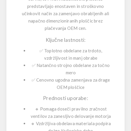
predstavljajo enostaven in stroškovno
učinkovit način za zamenjavo obrabljenih ali
napačno dimenzioniranih ploščic brez
plačevanja OEM cen.
Ključne lastnosti:
✅ Toplotno obdelane za trdoto,
vzdržljivost in manj obrabe
✅ Natančno strojno obdelane za točno
mero
✅ Cenovno ugodna zamenjava za drage
OEM ploščice
Prednosti uporabe:
🔹 Pomaga doseči pravilno zračnost
ventilov za zanesljivo delovanje motorja
🔹 Vzdržljiva obdelava materiala podpira
dolgo življenjsko dobo