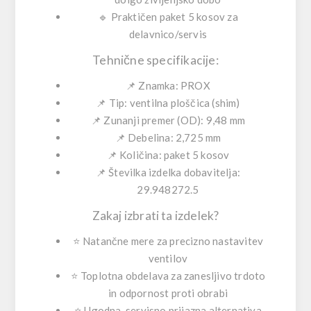
🔹 Praktičen paket 5 kosov za
delavnico/servis
Tehnične specifikacije:
📌 Znamka: PROX
📌 Tip: ventilna ploščica (shim)
📌 Zunanji premer (OD): 9,48 mm
📌 Debelina: 2,725 mm
📌 Količina: paket 5 kosov
📌 Številka izdelka dobavitelja:
29.948272.5
Zakaj izbrati ta izdelek?
⭐ Natančne mere za precizno nastavitev
ventilov
⭐ Toplotna obdelava za zanesljivo trdoto
in odpornost proti obrabi
⭐ Ugodna, servisno prijazna alternativa