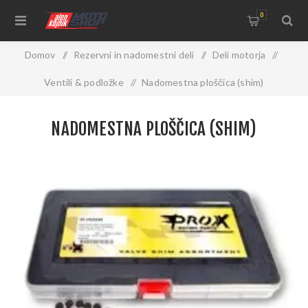
0
Domov
/
Rezervni in nadomestni deli
/
Deli motorja
/
Ventili & podložke
/
Nadomestna ploščica (shim)
NADOMESTNA PLOŠČICA (SHIM)