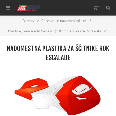
0
Domov
/
Rezervni in nadomestni deli
/
Plastike, nalepke In Sedezi
/
Kompleti plastik & zaščita
/
Ščitniki za roke
/
NADOMESTNA PLASTIKA ZA ŠČITNIKE ROK
Nadomestna plastika za ščitnike rok Escalade
ESCALADE