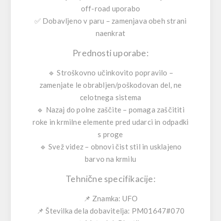
off-road uporabo
✅
Dobavljeno v paru
– zamenjava obeh strani
naenkrat
Prednosti uporabe:
🔹
Stroškovno učinkovito popravilo
–
zamenjate le obrabljen/poškodovan del, ne
celotnega sistema
🔹
Nazaj do polne zaščite
– pomaga zaščititi
roke in krmilne elemente pred udarci in odpadki
s proge
🔹
Svež videz
– obnovi čist stil in usklajeno
barvo na krmilu
Tehnične specifikacije:
📌
Znamka:
UFO
📌
Številka dela dobavitelja:
PM01647#070