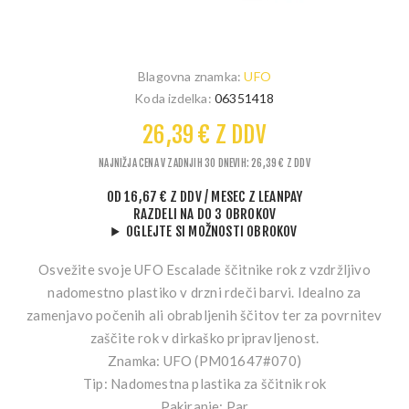
Blagovna znamka:
UFO
Koda izdelka:
06351418
26,39 € Z DDV
NAJNIŽJA CENA V ZADNJIH 30 DNEVIH: 26,39 € Z DDV
OD
16,67 € Z DDV
/ MESEC
Z LEANPAY
RAZDELI NA DO 3 OBROKOV
OGLEJTE SI MOŽNOSTI OBROKOV
Osvežite svoje UFO Escalade ščitnike rok z vzdržljivo
nadomestno plastiko v drzni rdeči barvi. Idealno za
zamenjavo počenih ali obrabljenih ščitov ter za povrnitev
zaščite rok v dirkaško pripravljenost.
Znamka:
UFO (PM01647#070)
Tip:
Nadomestna plastika za ščitnik rok
Pakiranje:
Par