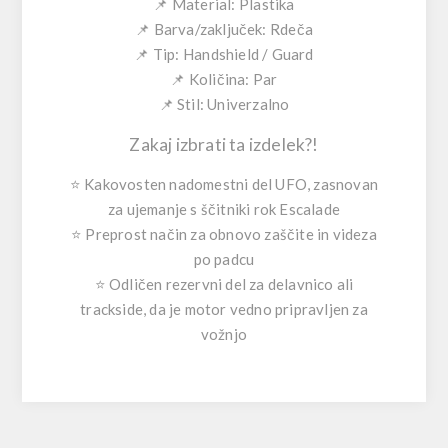
📌
Material:
Plastika
📌
Barva/zaključek:
Rdeča
📌
Tip:
Handshield / Guard
📌
Količina:
Par
📌
Stil:
Univerzalno
Zakaj izbrati ta izdelek?!
⭐ Kakovosten nadomestni del UFO, zasnovan
za ujemanje s ščitniki rok Escalade
⭐ Preprost način za obnovo zaščite in videza
po padcu
⭐ Odličen rezervni del za delavnico ali
trackside, da je motor vedno pripravljen za
vožnjo