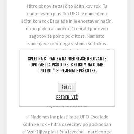
Hitro obnovite zaščito ščitnikov rok.
Ta
nadomestna plastika UFO
je namenjena
ščitnikom rok Escalade
in je enostaven način,
da po padcu ali močnejši obrabi ponovno
zagotovite polno pokritost. Namesto
zamenjave celotnega sistema ščitnikov
zamenjate samo plastike in ohranite motor čist
na pogled ter dobro zaščiten.
SPLETNA STRAN ZA NAPREDNEJŠE DELOVANJE
UPORABLJA PIŠKOTKE. S KLIKOM NA GUMB
Nadomestni ščiti pomagajo zaščititi roke in
"POTRDI" SPREJEMATE PIŠKOTKE.
ročice pred kamenjem in blatom (roost), vejami
ter umazanijo na poti, hkrati pa z živahno
rdečo
Potrdi
barvo poskrbijo za svež, “factory” videz.
PREBERI VEČ
Ključne lastnosti:
✅
Nadomestna plastika za UFO Escalade
ščitnike rok
– hitra osvežitev po poškodbah
✅
Vzdržljiva plastična izvedba
– narejeno za