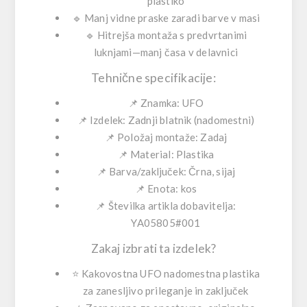
plastiko
🔹
Manj vidne praske
zaradi barve v masi
🔹
Hitrejša montaža
s predvrtanimi
luknjami—manj časa v delavnici
Tehnične specifikacije:
📌 Znamka: UFO
📌 Izdelek: Zadnji blatnik (nadomestni)
📌 Položaj montaže: Zadaj
📌 Material: Plastika
📌 Barva/zaključek: Črna, sijaj
📌 Enota: kos
📌 Številka artikla dobavitelja:
YA05805#001
Zakaj izbrati ta izdelek?
⭐ Kakovostna UFO nadomestna plastika
za zanesljivo prileganje in zaključek