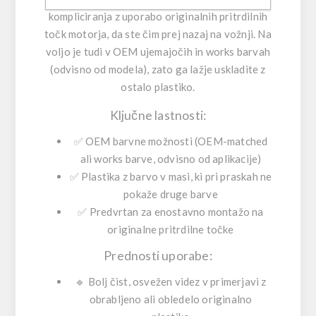
kompliciranja z uporabo originalnih pritrdilnih
točk motorja, da ste čim prej nazaj na vožnji. Na
voljo je tudi v OEM ujemajočih in works barvah
(odvisno od modela), zato ga lažje uskladite z
ostalo plastiko.
Ključne lastnosti:
✅
OEM barvne možnosti
(OEM-matched
ali works barve, odvisno od aplikacije)
✅
Plastika z barvo v masi
, ki pri praskah ne
pokaže druge barve
✅
Predvrtan
za enostavno montažo na
originalne pritrdilne točke
Prednosti uporabe:
🔹
Bolj čist, osvežen videz
v primerjavi z
obrabljeno ali obledelo originalno