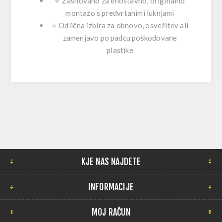
⭐ Zasnovano za enostavno, originalno
montažo s predvrtanimi luknjami
⭐ Odlična izbira za obnovo, osvežitev ali
zamenjavo po padcu poškodovane
plastike
KJE NAS NAJDETE
INFORMACIJE
MOJ RAČUN