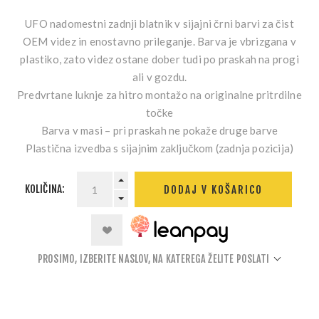
UFO nadomestni zadnji blatnik v sijajni črni barvi za čist
OEM videz in enostavno prileganje. Barva je vbrizgana v
plastiko, zato videz ostane dober tudi po praskah na progi
ali v gozdu.
Predvrtane
luknje za hitro montažo na originalne pritrdilne
točke
Barva v masi
– pri praskah ne pokaže druge barve
Plastična izvedba
s sijajnim zaključkom (zadnja pozicija)
KOLIČINA:
DODAJ V KOŠARICO
PROSIMO, IZBERITE NASLOV, NA KATEREGA ŽELITE POSLATI