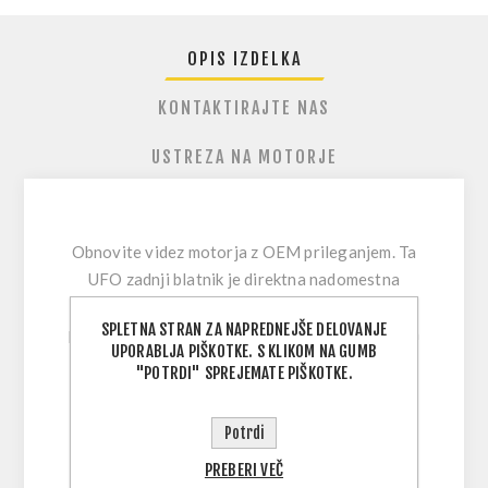
OPIS IZDELKA
KONTAKTIRAJTE NAS
USTREZA NA MOTORJE
Obnovite videz motorja z OEM prileganjem.
Ta
UFO zadnji blatnik je direktna nadomestna
plastika, zasnovana za osvežitev obrabljene,
SPLETNA STRAN ZA NAPREDNEJŠE DELOVANJE
počene ali obledele plastike, hkrati pa omogoča
UPORABLJA PIŠKOTKE. S KLIKOM NA GUMB
enostavno montažo. S sijajnim črnim
"POTRDI" SPREJEMATE PIŠKOTKE.
zaključkom in barvo v masi ostane dlje časa lep
—idealno za redno vožnjo, kjer so roost, blato
Potrdi
in manjši stiki del igre.
PREBERI VEČ
Ker je
predvrtan
, je montaža hitra in brez