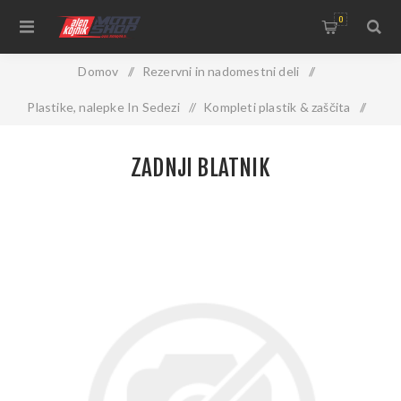
0
Domov
/
Rezervni in nadomestni deli
/
Plastike, nalepke In Sedezi
/
Kompleti plastik & zaščita
/
Posamezni plastični deli
/
Zadnji blatnik
ZADNJI BLATNIK