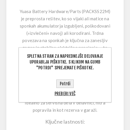
Yuasa Battery Hardware/Parts (PACKSS22M)
je preprosta rešitev, ko so vijaki ali matice na
sponkah akumulatorja izgubljeni, poškodovani
(»izvlečeni« navoj) ali korodirani. Trdna
povezava na sponkah je ključna za zanesljiv
zagon in stabilno električno napajanje — ta
komplet vam pomaga to povezavo hitro in
SPLETNA STRAN ZA NAPREDNEJŠE DELOVANJE
UPORABLJA PIŠKOTKE. S KLIKOM NA GUMB
varno obnoviti.
"POTRDI" SPREJEMATE PIŠKOTKE.
Namesto improviziranja z neustreznimi vijaki
uporabite namenski nadomestni pritrdilni
Potrdi
material za akumulator, ki zagotavlja pravilno
PREBERI VEČ
prileganje in zanesljivo vpenjanje na sponkah.
Idealno za servisna dela v delavnici, hitra
popravila in kot rezerva v garaži.
Ključne lastnosti: