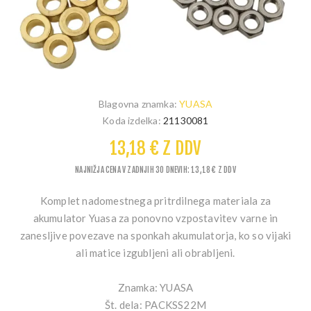
Blagovna znamka:
YUASA
Koda izdelka:
21130081
13,18 € Z DDV
NAJNIŽJA CENA V ZADNJIH 30 DNEVIH: 13,18 € Z DDV
Komplet nadomestnega pritrdilnega materiala za
akumulator Yuasa za ponovno vzpostavitev varne in
zanesljive povezave na sponkah akumulatorja, ko so vijaki
ali matice izgubljeni ali obrabljeni.
Znamka:
YUASA
Št. dela:
PACKSS22M