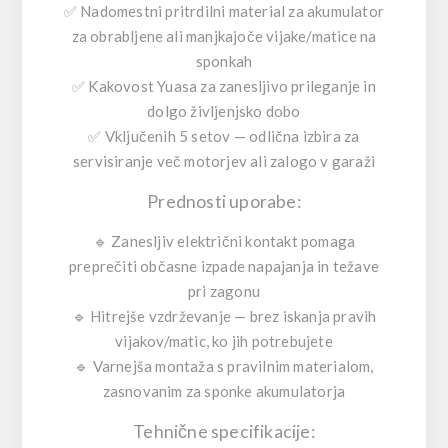
✅
Nadomestni pritrdilni material za akumulator
za obrabljene ali manjkajoče vijake/matice na
sponkah
✅
Kakovost Yuasa
za zanesljivo prileganje in
dolgo življenjsko dobo
✅
Vključenih 5 setov
— odlična izbira za
servisiranje več motorjev ali zalogo v garaži
Prednosti uporabe:
🔹
Zanesljiv električni kontakt
pomaga
preprečiti občasne izpade napajanja in težave
pri zagonu
🔹
Hitrejše vzdrževanje
— brez iskanja pravih
vijakov/matic, ko jih potrebujete
🔹
Varnejša montaža
s pravilnim materialom,
zasnovanim za sponke akumulatorja
Tehnične specifikacije: