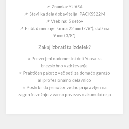
📌
Znamka:
YUASA
📌
Številka dela dobavitelja:
PACKSS22M
📌
Vsebina:
5 setov
📌
Pribl. dimenzije:
širina 22 mm (7/8"), dolžina
9 mm (3/8")
Zakaj izbrati ta izdelek?
⭐ Preverjeni nadomestni deli
Yuasa
za
brezskrbno vzdrževanje
⭐ Praktičen paket z več seti za domačo garažo
ali profesionalno delavnico
⭐ Poskrbi, da je motor vedno pripravljen na
zagon in vožnjo z varno povezavo akumulatorja