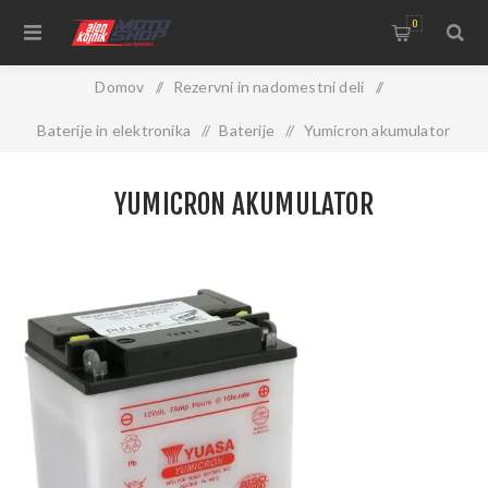
0
Domov
/
Rezervni in nadomestni deli
/
Baterije in elektronika
/
Baterije
/
Yumicron akumulator
YUMICRON AKUMULATOR