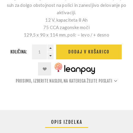
suh za dolgo obstojnost na polici in zanesljivo delovanje po
aktivaciji.
12 V, kapaciteta 8 Ah
75 CCA zagonske moči
129,5 x 90 x 114 mm, poli: – levo / + desno
KOLIČINA:
DODAJ V KOŠARICO
PROSIMO, IZBERITE NASLOV, NA KATEREGA ŽELITE POSLATI
OPIS IZDELKA