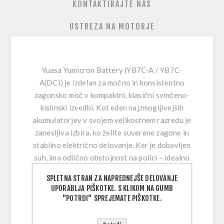
KONTAKTIRAJTE NAS
USTREZA NA MOTORJE
Yuasa Yumicron Battery (YB7C-A / YB7C-
A(DC))
je izdelan za močno in konsistentno
zagonsko moč v kompaktni, klasični svinčeno-
kislinski izvedbi. Kot eden najzmogljivejših
akumulatorjev v svojem velikostnem razredu je
zanesljiva izbira, ko želite suverene zagone in
stabilno električno delovanje. Ker je
dobavljen
suh
, ima odlično obstojnost na polici – idealno
za delavnice, sezonske voznike ali vse, ki želijo
SPLETNA STRAN ZA NAPREDNEJŠE DELOVANJE
svežo aktivacijo ob montaži.
UPORABLJA PIŠKOTKE. S KLIKOM NA GUMB
"POTRDI" SPREJEMATE PIŠKOTKE.
Ta akumulator pomaga pri tipičnih težavah, kot
so slab zagon v mrazu in nezanesljivo