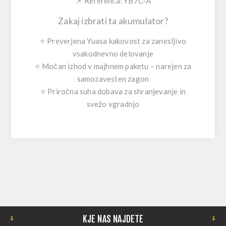
📌 Referenca:
YB7C-A
Zakaj izbrati ta akumulator?
⭐
Preverjena Yuasa kakovost
za zanesljivo
vsakodnevno delovanje
⭐
Močan izhod v majhnem paketu
– narejen za
samozavesten zagon
⭐
Priročna suha dobava
za shranjevanje in
svežo vgradnjo
KJE NAS NAJDETE