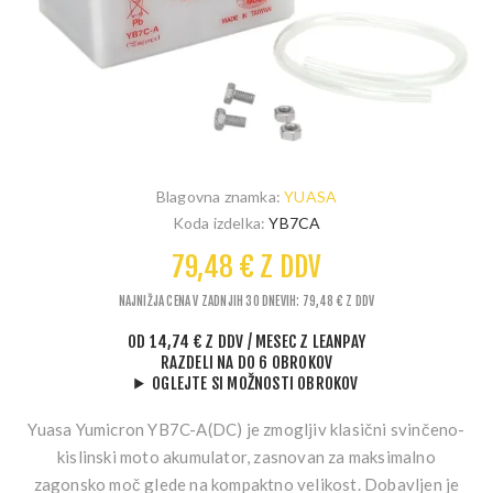
Blagovna znamka:
YUASA
Koda izdelka:
YB7CA
79,48 € Z DDV
NAJNIŽJA CENA V ZADNJIH 30 DNEVIH: 79,48 € Z DDV
OD
14,74 € Z DDV
/ MESEC
Z LEANPAY
RAZDELI NA DO 6 OBROKOV
OGLEJTE SI MOŽNOSTI OBROKOV
Yuasa Yumicron YB7C-A(DC)
je zmogljiv klasični svinčeno-
kislinski moto akumulator, zasnovan za maksimalno
zagonsko moč glede na kompaktno velikost. Dobavljen je