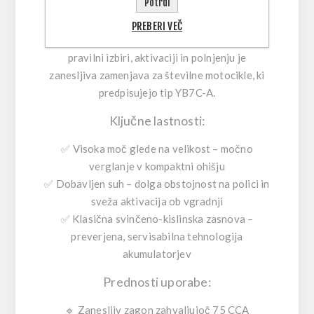
Potrdi
verglanje, saj zagotavlja solidnih
75 CCA
,
medtem ko
8 Ah
kapacitete poskrbi za stabilno
PREBERI VEČ
napajanje električnega sistema motorja. Ob
pravilni izbiri, aktivaciji in polnjenju je
zanesljiva zamenjava za številne motocikle, ki
predpisujejo tip YB7C-A.
Ključne lastnosti:
✅
Visoka moč glede na velikost
– močno
verglanje v kompaktni ohišju
✅
Dobavljen suh
– dolga obstojnost na polici in
sveža aktivacija ob vgradnji
✅
Klasična svinčeno-kislinska zasnova
–
preverjena, servisabilna tehnologija
akumulatorjev
Prednosti uporabe:
🔹
Zanesljiv zagon
zahvaljujoč 75 CCA