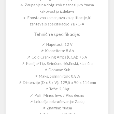
🔹
Zaupanje na dolgi rok
z zanesljivo Yuasa
kakovostjo izdelave
🔹
Enostavna zamenjava
za aplikacije, ki
zahtevajo specifikacijo YB7C-A
Tehnične specifikacije:
📌 Napetost:
12 V
📌 Kapaciteta:
8 Ah
📌 Cold Cranking Amps (CCA):
75 A
📌 Kemija/Tip:
Svinčeno-kislinski, klasični
📌 Dobava:
Suh
📌 Maks. polnilni tok:
0,8 A
📌 Dimenzije (D x Š x V):
129,5 x 90 x 114 mm
📌 Teža:
2,3 kg
📌 Poli:
Minus levo / Plus desno
📌 Lokacija odzračevanja:
Zadaj
📌 Znamka:
Yuasa